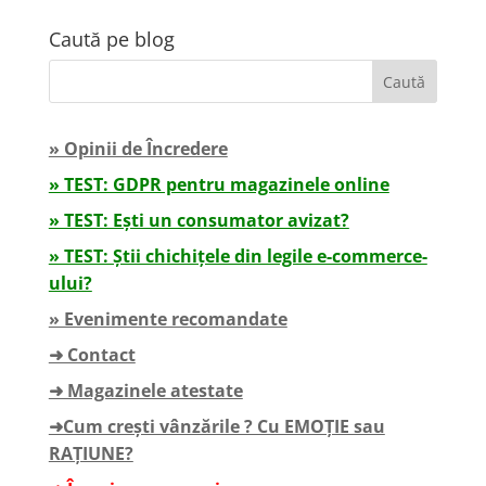
Caută pe blog
» Opinii de Încredere
» TEST: GDPR pentru magazinele online
» TEST: Ești un consumator avizat?
» TEST: Știi chichițele din legile e-commerce-
ului?
» Evenimente recomandate
➜ Contact
➜ Magazinele atestate
➜Cum crești vânzările ? Cu EMOȚIE sau
RAȚIUNE?