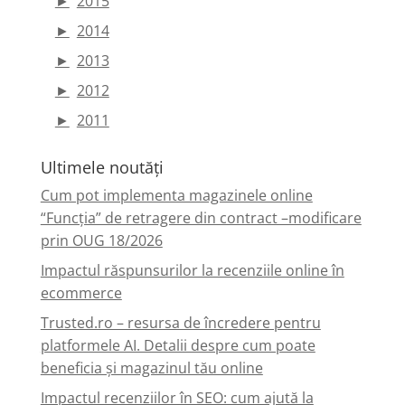
►
2015
►
2014
►
2013
►
2012
►
2011
Ultimele noutăți
Cum pot implementa magazinele online
“Funcția” de retragere din contract –modificare
prin OUG 18/2026
Impactul răspunsurilor la recenziile online în
ecommerce
Trusted.ro – resursa de încredere pentru
platformele AI. Detalii despre cum poate
beneficia și magazinul tău online
Impactul recenziilor în SEO: cum ajută la