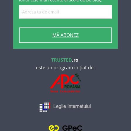
MĂ ABONEZ
TRUSTED
.ro
este un program inițiat de: