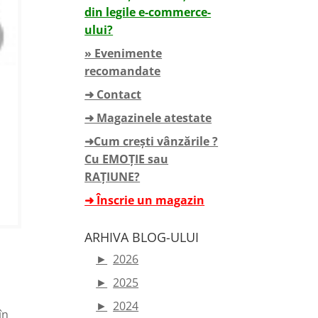
din legile e-commerce-
ului?
» Evenimente
recomandate
➜ Contact
➜ Magazinele atestate
➜Cum crești vânzările ?
Cu EMOȚIE sau
RAȚIUNE?
➜ Înscrie un magazin
ARHIVA BLOG-ULUI
►
2026
►
2025
►
2024
în