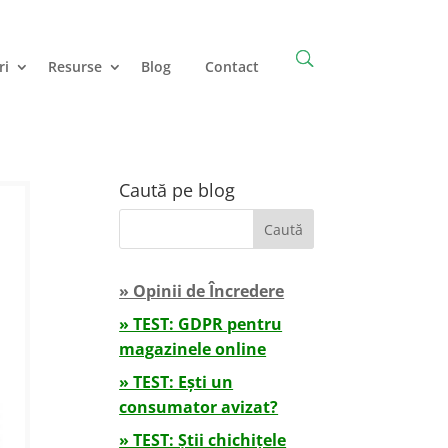
ri
Resurse
Blog
Contact
Caută pe blog
» Opinii de Încredere
» TEST: GDPR pentru
magazinele online
» TEST: Ești un
consumator avizat?
» TEST: Știi chichițele