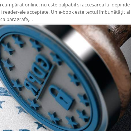
i cumpărat online: nu este palpabil și accesarea lui depinde
i reader-ele acceptate. Un e-book este textul îmbunătățit al
ca paragrafe,...