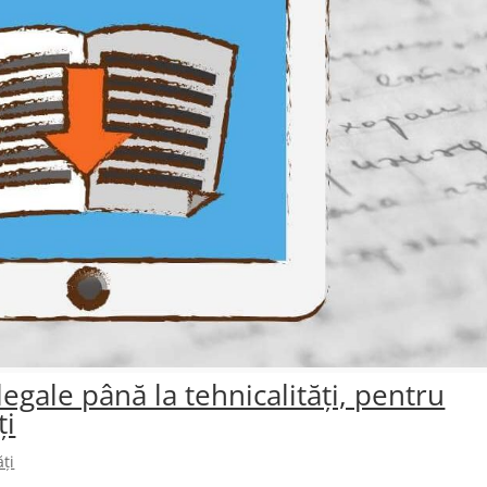
 legale până la tehnicalități, pentru
ți
ți