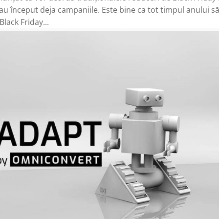
 început deja campaniile. Este bine ca tot timpul anului să 
lack Friday...