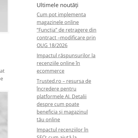
Ultimele noutăți
Cum pot implementa
magazinele online
“Funcția” de retragere din
contract –modificare prin
OUG 18/2026
Impactul răspunsurilor la
recenziile online în
at
ecommerce
de
Trusted.ro – resursa de
încredere pentru
platformele AI. Detalii
despre cum poate
beneficia și magazinul
tău online
Impactul recenziilor în
SEO: cum ajută la