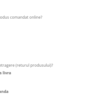
 produs comandat online?
tragere (returul produsului)?
 livra
manda