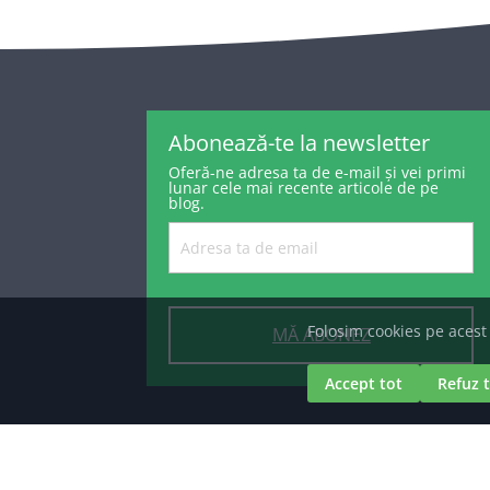
Abonează-te la newsletter
Oferă-ne adresa ta de e-mail și vei primi
lunar cele mai recente articole de pe
blog.
MĂ ABONEZ
A.N.P.C.
| © Texte, imagini, elemente graf
INTERNET SRL
. Raportări ale încălcării d