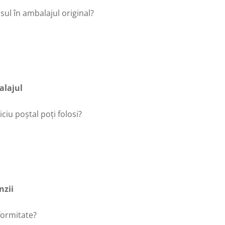
usul în ambalajul original?
alajul
ciu poștal poți folosi?
nzii
formitate?