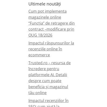
Ultimele noutăți
Cum pot implementa
magazinele online
“Funcția” de retragere din
contract –modificare prin
OUG 18/2026
Impactul răspunsurilor la
recenziile online în
ecommerce
Trusted.ro – resursa de
încredere pentru
platformele AI. Detalii
despre cum poate
beneficia și magazinul
tău online
Impactul recenziilor în
SEO: cum ajută la