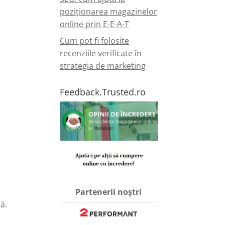
poziționarea magazinelor
online prin E-E-A-T
Cum pot fi folosite
recenziile verificate în
strategia de marketing
Feedback.Trusted.ro
Partenerii noștri
ă.