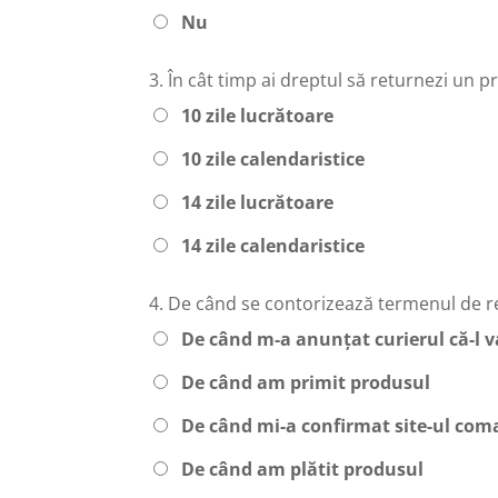
Nu
3.
În cât timp ai dreptul să returnezi un
10 zile lucrătoare
10 zile calendaristice
14 zile lucrătoare
14 zile calendaristice
4.
De când se contorizează termenul de re
De când m-a anunțat curierul că-l va
De când am primit produsul
De când mi-a confirmat site-ul co
De când am plătit produsul