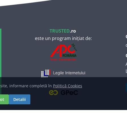
TRUSTED
.ro
este un program inițiat de:
ice, logo și marcă înregistrată deținute de
S.C. TRUSTED
reptului de autor: contact at trusted dot ro.