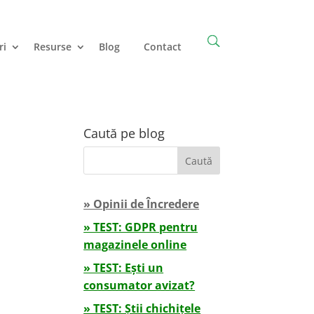
ri
Resurse
Blog
Contact
Caută pe blog
» Opinii de Încredere
» TEST: GDPR pentru
magazinele online
» TEST: Ești un
consumator avizat?
» TEST: Știi chichițele