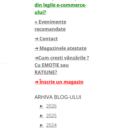
din legile e-commerce-
ului?
» Evenimente
recomandate
➜ Contact
➜ Magazinele atestate
➜Cum crești vânzările ?
Cu EMOȚIE sau
RAȚIUNE?
➜ Înscrie un magazin
ARHIVA BLOG-ULUI
►
2026
►
2025
►
2024