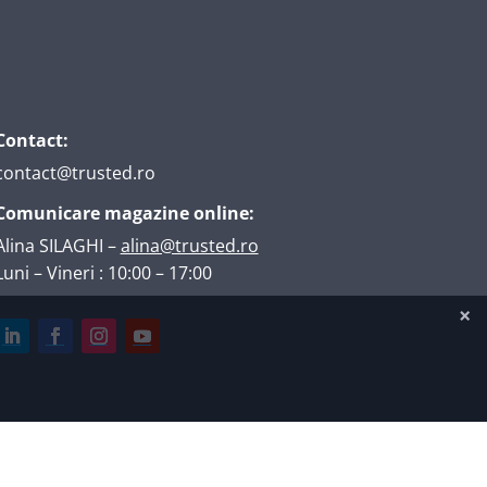
Contact:
contact@trusted.ro
Comunicare magazine online:
Alina SILAGHI
–
alina@trusted.ro
Luni – Vineri : 10:00 – 17:00
Găzduire web