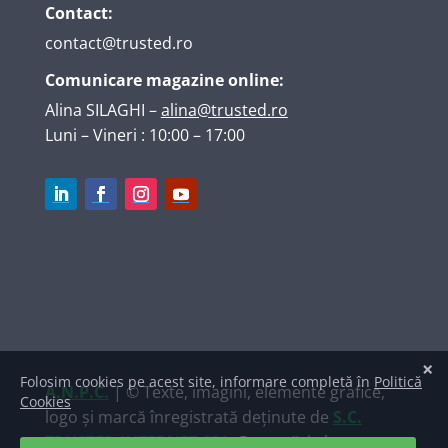
Contact:
contact@trusted.ro
Comunicare magazine online:
Alina SILAGHI
–
alina@trusted.ro
Luni – Vineri : 10:00 – 17:00
A.N.P.C.
| © Texte, imagini, elemente grafice,
logo și marcă înregistrată deținute de
S.C.
TRUSTED INTERNET SRL
. Raportări ale