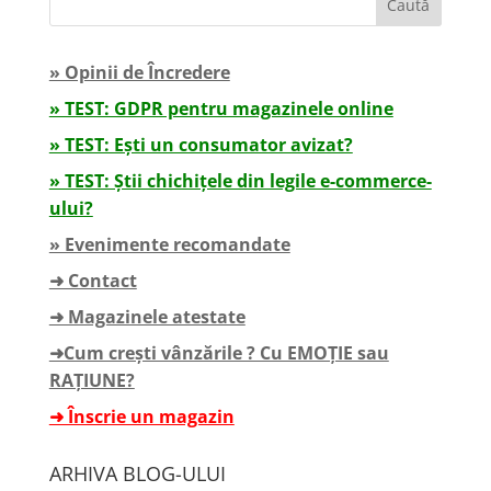
» Opinii de Încredere
» TEST: GDPR pentru magazinele online
» TEST: Ești un consumator avizat?
» TEST: Știi chichițele din legile e-commerce-
ului?
» Evenimente recomandate
➜ Contact
➜ Magazinele atestate
➜Cum crești vânzările ? Cu EMOȚIE sau
RAȚIUNE?
➜ Înscrie un magazin
ARHIVA BLOG-ULUI