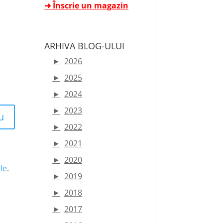
➜ Înscrie un magazin
ARHIVA BLOG-ULUI
►
2026
►
2025
►
2024
►
2023
u
►
2022
►
2021
►
2020
le
.
►
2019
►
2018
►
2017