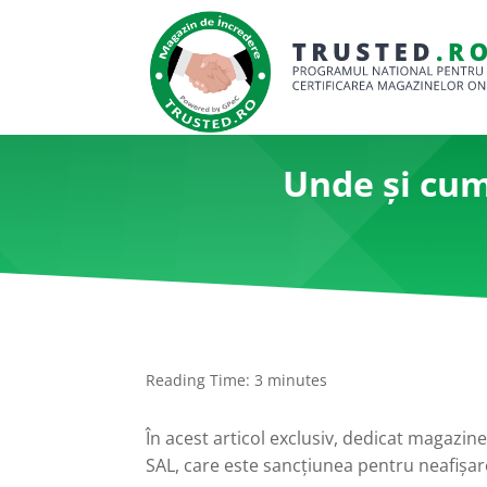
Unde și cum
Reading Time:
3
minutes
În acest articol exclusiv, dedicat magazi
SAL, care este sancțiunea pentru neafișar