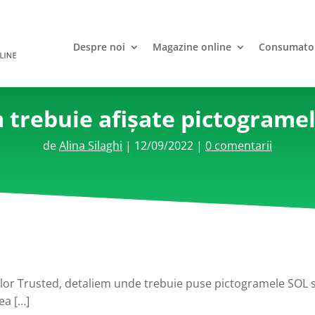
Despre noi
Magazine online
Consumato
 trebuie afișate pictogramel
de
Alina Silaghi
|
12/09/2022
|
0 comentarii
nelor Trusted, detaliem unde trebuie puse pictogramele SOL s
ea […]