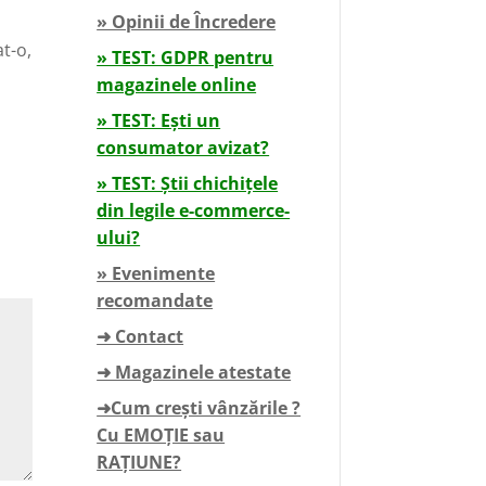
» Opinii de Încredere
at-o,
» TEST: GDPR pentru
magazinele online
» TEST: Ești un
consumator avizat?
» TEST: Știi chichițele
din legile e-commerce-
ului?
» Evenimente
recomandate
➜ Contact
➜ Magazinele atestate
➜Cum crești vânzările ?
Cu EMOȚIE sau
RAȚIUNE?