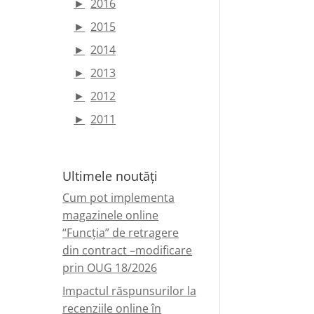
►
2016
►
2015
►
2014
►
2013
►
2012
►
2011
Ultimele noutăți
Cum pot implementa
magazinele online
“Funcția” de retragere
din contract –modificare
prin OUG 18/2026
Impactul răspunsurilor la
recenziile online în