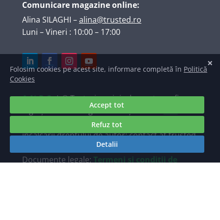
Comunicare magazine online:
Alina SILAGHI
–
alina@trusted.ro
Luni – Vineri : 10:00 – 17:00
A.N.P.C.
| © Texte, imagini, elemente grafice,
logo și marcă înregistrată deținute de
S.C.
TRUSTED INTERNET SRL
. Raportări ale
încălcării dreptului de autor: contact at trusted
dot ro.
Documente legale:
Termeni și condiții de
utilizare a site-ului Trusted.ro
/
Politica de
prelucrare a datelor personale TRUSTED.ro
Găzduire web