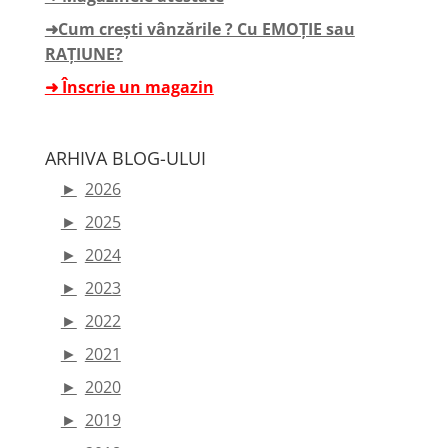
➜Cum crești vânzările ? Cu EMOȚIE sau
RAȚIUNE?
➜ Înscrie un magazin
ARHIVA BLOG-ULUI
►
2026
►
2025
►
2024
►
2023
►
2022
►
2021
►
2020
►
2019