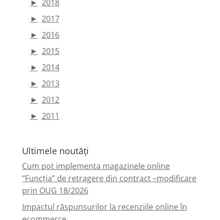
►
2018
►
2017
►
2016
►
2015
►
2014
►
2013
►
2012
►
2011
Ultimele noutăți
Cum pot implementa magazinele online
“Funcția” de retragere din contract –modificare
prin OUG 18/2026
Impactul răspunsurilor la recenziile online în
ecommerce