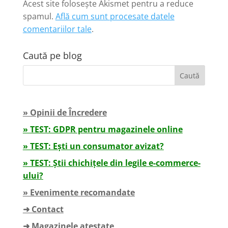
Acest site folosește Akismet pentru a reduce
spamul.
Află cum sunt procesate datele
comentariilor tale
.
Caută pe blog
» Opinii de Încredere
» TEST: GDPR pentru magazinele online
» TEST: Ești un consumator avizat?
» TEST: Știi chichițele din legile e-commerce-
ului?
» Evenimente recomandate
➜ Contact
➜ Magazinele atestate