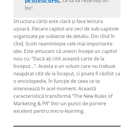
pe site-ul GPeC
, ca să vă rezervați un
loc!
Structura cărții este clară și face lectura
ușoară. Fiecare capitol are zeci de sub-capitole
organizate pe subiecte de detaliu. Din cînd în
cînd, Scott reamintește cele mai importante
idei. Este amuzant că uneori începe un capitol
nou cu: “Dacă ați citit această carte de la
început…”. Acesta e un volum care nu trebuie
neapărat citit de la început, ci poate fi răsfoit ca
o enciclopedie, în funcție de ceea ce te
interesează în acel moment. Această
caracteristică transformă “The New Rules of
Marketing & PR” într-un punct de pornire
excelent pentru micro-learning.