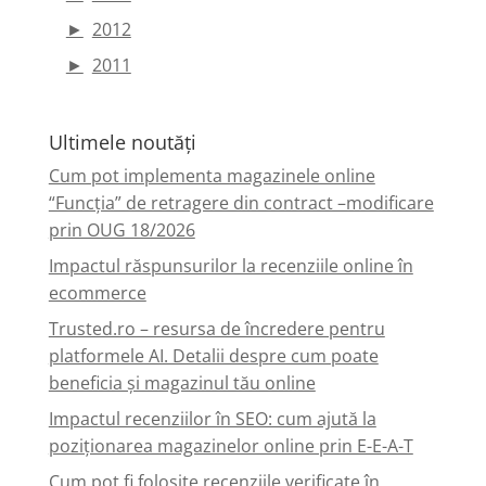
►
2012
►
2011
Ultimele noutăți
Cum pot implementa magazinele online
“Funcția” de retragere din contract –modificare
prin OUG 18/2026
Impactul răspunsurilor la recenziile online în
ecommerce
Trusted.ro – resursa de încredere pentru
platformele AI. Detalii despre cum poate
beneficia și magazinul tău online
Impactul recenziilor în SEO: cum ajută la
poziționarea magazinelor online prin E-E-A-T
Cum pot fi folosite recenziile verificate în