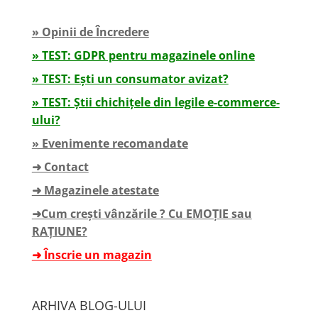
» Opinii de Încredere
» TEST: GDPR pentru magazinele online
» TEST: Ești un consumator avizat?
» TEST: Știi chichițele din legile e-commerce-
ului?
» Evenimente recomandate
➜ Contact
➜ Magazinele atestate
➜Cum crești vânzările ? Cu EMOȚIE sau
RAȚIUNE?
➜ Înscrie un magazin
ARHIVA BLOG-ULUI