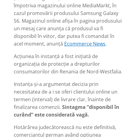
împotriva magazinului online MediaMarkt, în
cazul promovării produsului Samsung Galaxy
S6. Magazinul online afișa în pagina produsului
un mesaj care anunța că produsul va fi
disponibil în viitor, dar putea fi comandat în
acel moment, anunță
Ecommerce News
.
Acțiunea în instanță a fost inițiată de
o
rganizația de protecție a drepturilor
consumatorilor din Renania de Nord-Westfalia.
Instanța și-a argumentat decizia prin
necesitatea de a i se oferi clientului online un
termen (interval) de livrare clar, înainte de
finalizarea comenzii.
Sintagma ”disponibil în
curând” este considerată vagă.
Hotărârea judecătorească nu este definitivă,
comerciantul german având opțiunea