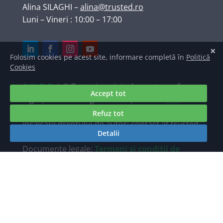
Alina SILAGHI
–
alina@trusted.ro
Luni – Vineri : 10:00 – 17:00
A.N.P.C.
| © Texte, imagini, elemente grafice,
logo și marcă înregistrată deținute de
S.C.
TRUSTED INTERNET SRL
. Raportări ale
încălcării dreptului de autor: contact at trusted
dot ro.
Documente legale:
Termeni și condiții de
utilizare a site-ului Trusted.ro
/
Politica de
prelucrare a datelor personale TRUSTED.ro
Găzduire web