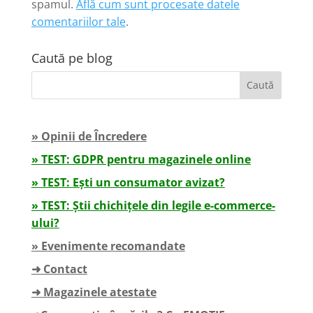
spamul.
Află cum sunt procesate datele
comentariilor tale
.
Caută pe blog
» Opinii de Încredere
» TEST: GDPR pentru magazinele online
» TEST: Ești un consumator avizat?
» TEST: Știi chichițele din legile e-commerce-
ului?
» Evenimente recomandate
➜ Contact
➜ Magazinele atestate