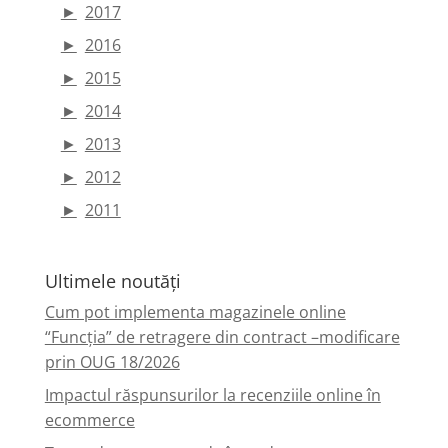
►
2017
►
2016
►
2015
►
2014
►
2013
►
2012
►
2011
Ultimele noutăți
Cum pot implementa magazinele online
“Funcția” de retragere din contract –modificare
prin OUG 18/2026
Impactul răspunsurilor la recenziile online în
ecommerce