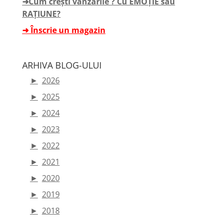
➜Cum crești vânzările ? Cu EMOȚIE sau
RAȚIUNE?
➜ Înscrie un magazin
ARHIVA BLOG-ULUI
►
2026
►
2025
►
2024
►
2023
►
2022
►
2021
►
2020
►
2019
►
2018