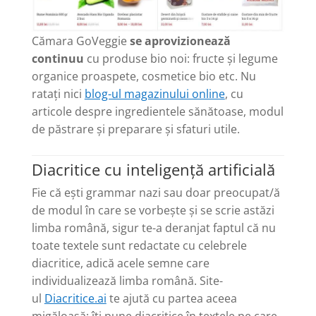
Cămara GoVeggie
se aprovizionează
continuu
cu produse bio noi: fructe și legume
organice proaspete, cosmetice bio etc. Nu
ratați nici
blog-ul magazinului online
, cu
articole despre ingredientele sănătoase, modul
de păstrare și preparare și sfaturi utile.
Diacritice cu inteligență artificială
Fie că ești grammar nazi sau doar preocupat/ă
de modul în care se vorbește și se scrie astăzi
limba română, sigur te-a deranjat faptul că nu
toate textele sunt redactate cu celebrele
diacritice, adică acele semne care
individualizează limba română. Site-
ul
Diacritice.ai
te ajută cu partea aceea
migăloasă: îți pune diacritice în textele pe care