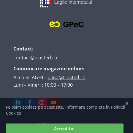
Contact:
contact@trusted.ro
Comunicare magazine online:
Alina SILAGHI
–
alina@trusted.ro
Luni – Vineri : 10:00 – 17:00
A.N.P.C.
| © Texte, imagini, elemente grafice,
logo și marcă înregistrată deținute de
S.C.