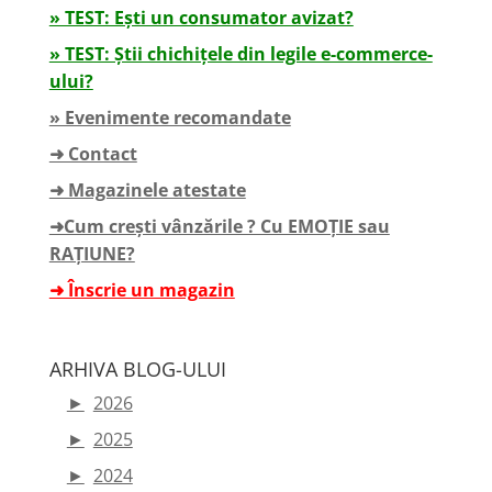
» TEST: Ești un consumator avizat?
» TEST: Știi chichițele din legile e-commerce-
ului?
» Evenimente recomandate
➜ Contact
➜ Magazinele atestate
➜Cum crești vânzările ? Cu EMOȚIE sau
RAȚIUNE?
➜ Înscrie un magazin
ARHIVA BLOG-ULUI
►
2026
►
2025
►
2024