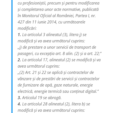
cu profesioniştii, precum şi pentru modificarea
şi completarea unor acte normative, publicată
în Monitorul Oficial al României, Partea I, nr.
427 din 11 iunie 2014, cu următoarele
modificări:
1.
La articolul 3 alineatul (3), litera j) se
modifică şi va avea următorul cuprins:
„j) de prestare a unor servicii de transport de
pasageri, cu excepţia art. 8 alin. (2) şi a art. 22;”
2.
La articolul 17, alineatul (2) se modifică şi va
avea următorul cuprins:
„(2) Art. 21 şi 22 se aplică şi contractelor de
vânzare şi de prestări de servicii şi contractelor
de furnizare de apă, gaze naturale, energie
electrică, energie termică sau conţinut digital.”
3.
Articolul 19 se abrogă.
4.
La articolul 28 alineatul (2), litera b) se
modifică şi va avea următorul cuprins: