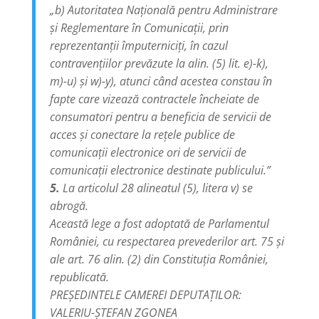
„b) Autoritatea Naţională pentru Administrare
şi Reglementare în Comunicaţii, prin
reprezentanţii împuterniciţi, în cazul
contravenţiilor prevăzute la alin. (5) lit. e)-k),
m)-u) şi w)-y), atunci când acestea constau în
fapte care vizează contractele încheiate de
consumatori pentru a beneficia de servicii de
acces şi conectare la reţele publice de
comunicaţii electronice ori de servicii de
comunicaţii electronice destinate publicului.”
5.
La articolul 28 alineatul (5), litera v) se
abrogă.
Această lege a fost adoptată de Parlamentul
României, cu respectarea prevederilor art. 75 şi
ale art. 76 alin. (2) din Constituţia României,
republicată.
PREŞEDINTELE CAMEREI DEPUTAŢILOR:
VALERIU-ŞTEFAN ZGONEA