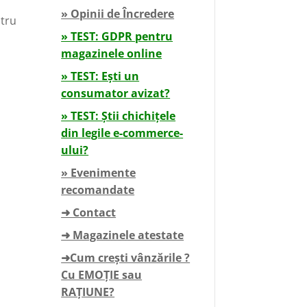
» Opinii de Încredere
tru
» TEST: GDPR pentru
magazinele online
» TEST: Ești un
consumator avizat?
» TEST: Știi chichițele
din legile e-commerce-
ului?
» Evenimente
recomandate
➜ Contact
➜ Magazinele atestate
➜Cum crești vânzările ?
Cu EMOȚIE sau
RAȚIUNE?