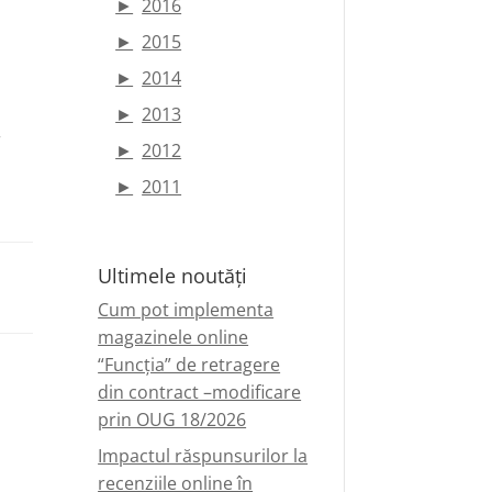
►
2016
►
2015
►
2014
►
2013
r
►
2012
►
2011
Ultimele noutăți
Cum pot implementa
magazinele online
“Funcția” de retragere
din contract –modificare
prin OUG 18/2026
Impactul răspunsurilor la
recenziile online în