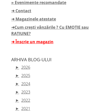
» Evenimente recomandate
➜ Contact
➜ Magazinele atestate
➜Cum crești vânzările ? Cu EMOȚIE sau
RAȚIUNE?
➜ Înscrie un magazin
ARHIVA BLOG-ULUI
►
2026
►
2025
►
2024
►
2023
►
2022
►
2021