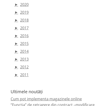
►
2020
►
2019
►
2018
►
2017
►
2016
►
2015
►
2014
►
2013
►
2012
►
2011
Ultimele noutăți
Cum pot implementa magazinele online
“Funcția” de retragere din contract –modificare