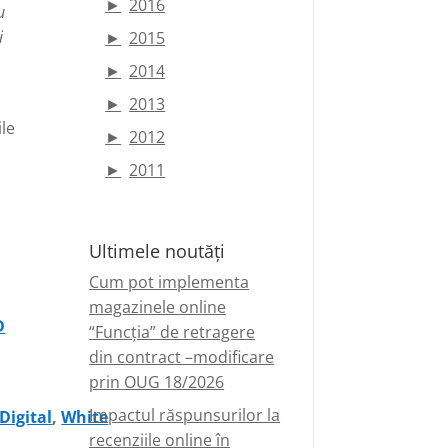
►
2016
u
i
►
2015
►
2014
►
2013
ile
►
2012
►
2011
Ultimele noutăți
Cum pot implementa
magazinele online
D
“Funcția” de retragere
din contract –modificare
prin OUG 18/2026
Impactul răspunsurilor la
Digital
,
White
recenziile online în