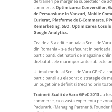
de traineri pe marginea subiectelor de act
commerce:
Optimizarea Conversiilor, Ga
de Persuasiune in Vanzari, Mobile Comm
Curierat, Platforme de E-Commerce, PP
Remarketing, SEO, Optimizarea Cosului
Google Analytics.
Cea de a 3-a editie anuala a Scolii de Var
din Romania – s-a desfasurat in perioada 
participanti, detinatori de magazine online
dezbatut cele mai importante subiecte pe
Ultimul modul al Scolii de Vara GPeC a co
participantii au elaborat o strategie de m
un buget bine definit si trecand prin toat
Trainerii Scolii de Vara GPeC 2013
au fost
commerce, cu o vasta experienta pe zona 
Padurariu (Managing Partner & Founder 