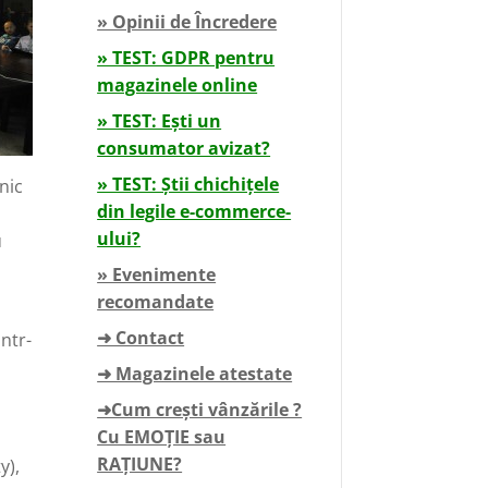
» Opinii de Încredere
» TEST: GDPR pentru
magazinele online
» TEST: Ești un
consumator avizat?
» TEST: Știi chichițele
nic
din legile e-commerce-
e
ului?
u
» Evenimente
recomandate
➜ Contact
ntr-
➜ Magazinele atestate
➜Cum crești vânzările ?
Cu EMOȚIE sau
RAȚIUNE?
y),