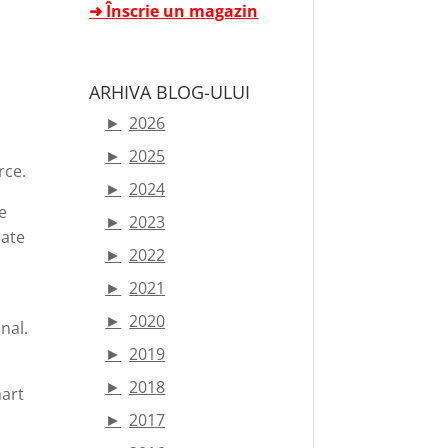
➜ Înscrie un magazin
ARHIVA BLOG-ULUI
►
2026
►
2025
rce.
►
2024
de
►
2023
iate
►
2022
►
2021
►
2020
nal.
►
2019
►
2018
mart
►
2017