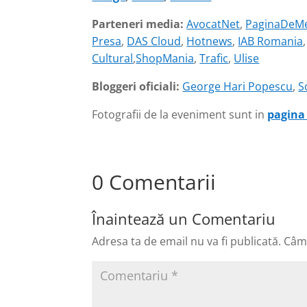
Parteneri media:
AvocatNet
,
PaginaDeMe
Presa
,
DAS Cloud
,
Hotnews
,
IAB Romania
Cultural
,
ShopMania
,
Trafic
,
Ulise
Bloggeri oficiali:
George Hari Popescu
,
S
Fotografii de la eveniment sunt in
pagina
0 Comentarii
Înaintează un Comentariu
Adresa ta de email nu va fi publicată.
Câmp