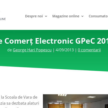
Despre noi
Magazine online
Consumato
e Comerț Electronic GPeC 201
de
George Hari Popescu
|
4/09/2013
|
0 comentarii
i la Scoala de Vara de
zia sa dezbata alaturi