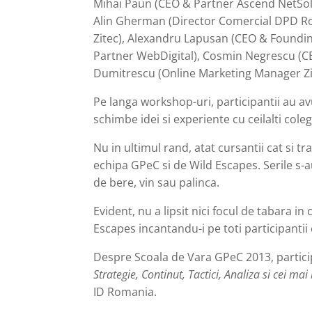
Mihai Paun (CEO & Partner Ascend NetSo
Alin Gherman (Director Comercial DPD Ro
Zitec), Alexandru Lapusan (CEO & Founding
Partner WebDigital), Cosmin Negrescu (C
Dumitrescu (Online Marketing Manager Zi
Pe langa workshop-uri, participantii au avu
schimbe idei si experiente cu ceilalti col
Nu in ultimul rand, atat cursantii cat si tr
echipa GPeC si de Wild Escapes. Serile s-
de bere, vin sau palinca.
Evident, nu a lipsit nici focul de tabara i
Escapes incantandu-i pe toti participantii
Despre Scoala de Vara GPeC 2013, partici
Strategie, Continut, Tactici, Analiza si cei mai
ID Romania.