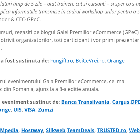
turi timp de 5 zile – atat traineri, cat si cursanti – si sper ca s-a
r aplica informatiile transmise in cadrul workshop-urilor pentru a-s
under & CEO GPeC.
cursuri, regasiti pe blogul Galei Premiilor eCommerce (GPeC)
potrivit organizatorilor, toti participantii vor primi prezentar
.
 a fost sustinuta de:
Fungift.ro
,
BeiCeVrei.ro
,
Orange
drul evenimentului Gala Premiilor eCommerce, cel mai
din Romania, ajuns la a 8-a editie anuala.
n eveniment sustinut de:
Banca Transilvania
,
Cargus
,
DP
ange
,
UIS
,
VISA
,
Zumzi
Mpedia
,
Hostway
,
Silkweb
,
TeamDeals
,
TRUSTED.ro
,
Web