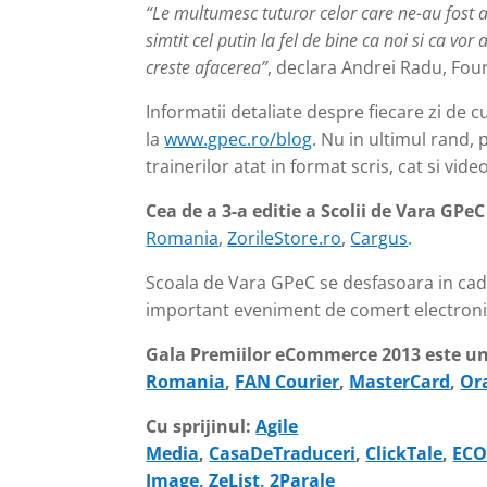
“Le multumesc tuturor celor care ne-au fost ala
simtit cel putin la fel de bine ca noi si ca vo
creste afacerea”
, declara Andrei Radu, Fo
Informatii detaliate despre fiecare zi de 
la
www.gpec.ro/blog
. Nu in ultimul rand, 
trainerilor atat in format scris, cat si video
Cea de a 3-a editie a Scolii de Vara GPeC
Romania
,
ZorileStore.ro
,
Cargus
.
Scoala de Vara GPeC se desfasoara in ca
important eveniment de comert electronic 
Gala Premiilor eCommerce 2013 este u
Romania
,
FAN Courier
,
MasterCard
,
Or
Cu sprijinul:
Agile
Media
,
CasaDeTraduceri
,
ClickTale
,
ECO
Image
,
ZeList
,
2Parale