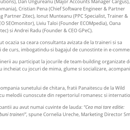
lutions), Dan Ungureanu (Major Accounts Manager Cargus),
mania), Cristian Pena (Chief Software Engineer & Partner
 Partner Zitec), Ionut Munteanu (PPC Specialist, Trainer &
EO SEOmonitor), Liviu Taloi (Founder ECOMpedia), Oana
tec) si Andrei Radu (Founder & CEO GPeC).
t ocazia sa ceara consultanta avizata de la traineri si sa
egi de curs, imbogatindu-si bagajul de cunostinte in e-comme
ainerii au participat la jocurile de team-building organizate 
au incheiat cu jocuri de mima, glume si socializare, acompan
n compania sunetului de chitara, fratii Panaitescu de la Wild
 cu melodii cunoscute din repertoriul romanesc si internatio
pantii au avut numai cuvinte de lauda:
“Cea mai tare editie:
 buni traineri”
, spune Cornelia Ureche, Marketing Director S