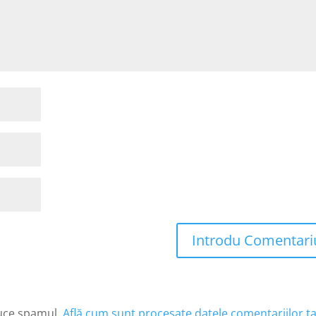
Introdu Comentari
duce spamul.
Află cum sunt procesate datele comentariilor ta