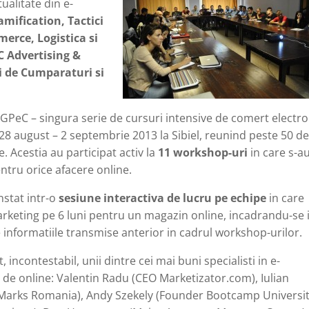
ualitate din e-
mification, Tactici
erce, Logistica si
C Advertising &
 de Cumparaturi si
a GPeC – singura serie de cursuri intensive de comert electro
28 august – 2 septembrie 2013 la Sibiel, reunind peste 50 d
. Acestia au participat activ la
11 workshop-uri
in care s-a
ntru orice afacere online.
nstat intr-o
sesiune interactiva de lucru pe echipe
in care
arketing pe 6 luni pentru un magazin online, incadrandu-se i
e informatiile transmise anterior in cadrul workshop-urilor.
, incontestabil, unii dintre cei mai buni specialisti in e-
de online: Valentin Radu (CEO Marketizator.com), Iulian
Marks Romania), Andy Szekely (Founder Bootcamp Universit