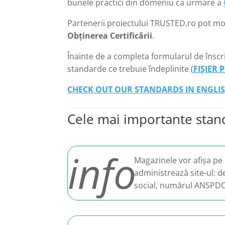
bunele practici din domeniu ca urmare a
Partenerii proiectului TRUSTED.ro pot mo
Obținerea Certificării
.
Înainte de a completa formularul de înscrie
standarde ce trebuie îndeplinite (
FIȘIER 
CHECK OUT OUR STANDARDS IN ENGLI
Cele mai importante sta
info
Magazinele vor afișa pe 
administrează site-ul: d
social, numărul ANSPDCP 