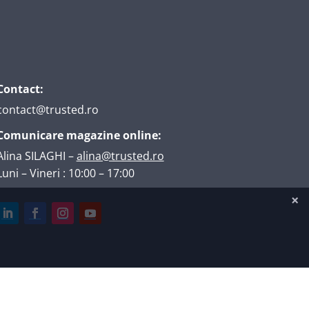
Contact:
contact@trusted.ro
Comunicare magazine online:
Alina SILAGHI
–
alina@trusted.ro
Luni – Vineri : 10:00 – 17:00
Găzduire web