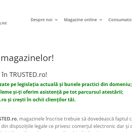
Despre noi
Magazine online
Consumato
 magazinelor!
l în TRUSTED.ro!
zate pe legislația actuală și bunele practici din domeniu
eme și-ți oferim asistență pe tot parcursul atestării;
și crești în ochii clienților tăi.
STED.ro
, magazinele înscrise trebuie să dovedească faptul 
in dispozițiile legale ce privesc comerțul electronic dar și 