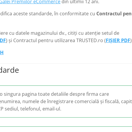
Galei Premiilor eCommerce
din ultimii 12 ani.
difica aceste standarde, în conformitate cu
Contractul pen
re cu datele magazinului dv., citiți cu atenție setul de
PDF
) și Contractul pentru utilizarea TRUSTED.ro (
FIȘIER PDF
)
SH
ndarde
o singura pagina toate detaliile despre firma care
enumirea, numele de înregistrare comercială și fiscală, capit
sediul, telefonul, email-ul.