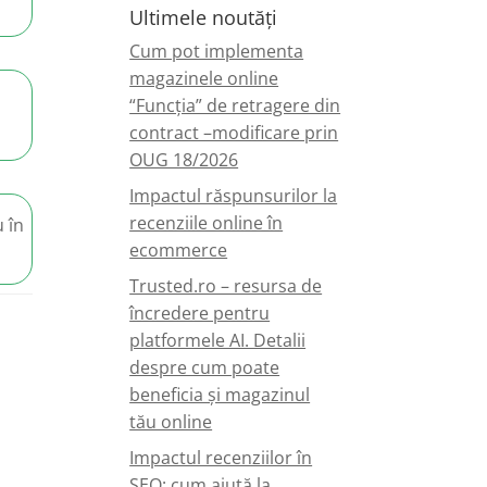
Ultimele noutăți
Cum pot implementa
magazinele online
“Funcția” de retragere din
contract –modificare prin
OUG 18/2026
Impactul răspunsurilor la
recenziile online în
 în
ecommerce
Trusted.ro – resursa de
încredere pentru
platformele AI. Detalii
despre cum poate
beneficia și magazinul
tău online
Impactul recenziilor în
SEO: cum ajută la