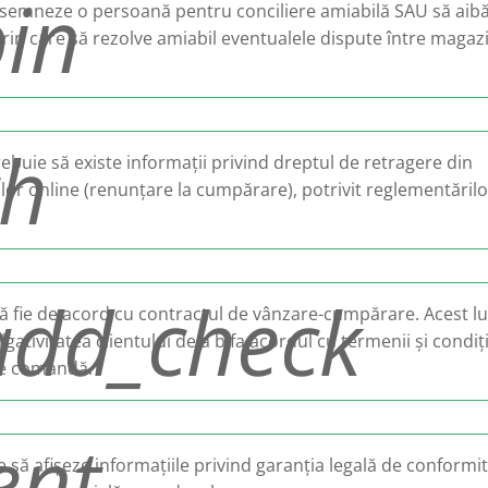
in
semneze o persoană pentru conciliere amiabilă SAU să aib
in care să rezolve amiabil eventualele dispute între magazi
th
rebuie să existe informații privind dreptul de retragere din
lor online (renunțare la cumpărare), potrivit reglementărilo
_add_check
 fie de acord cu contractul de vânzare-cumpărare. Acest l
igativitatea clientului de a bifa acordul cu termenii și condiți
are comandă.
ent
 să afișeze informațiile privind garanția legală de conformi