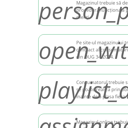
person_p
Magazinul trebuie să de
procedură funcțională pr
clienți.
open_wi
Pe site-ul magazinului t
contract al consumatori
din OUG 34/2014.
playlist
Consumatorul trebuie să
se poate realiza prin obl
înainte de a plasa fiec
assignm
Magazinul online trebuie