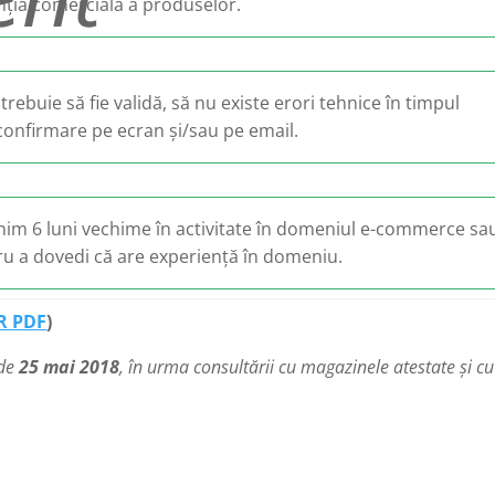
anția comercială a produselor.
buie să fie validă, să nu existe erori tehnice în timpul
confirmare pe ecran și/sau pe email.
inim 6 luni vechime în activitate în domeniul e-commerce sau
ru a dovedi că are experiență în domeniu.
ER PDF
)
 de
25 mai 2018
, în urma consultării cu magazinele atestate și cu