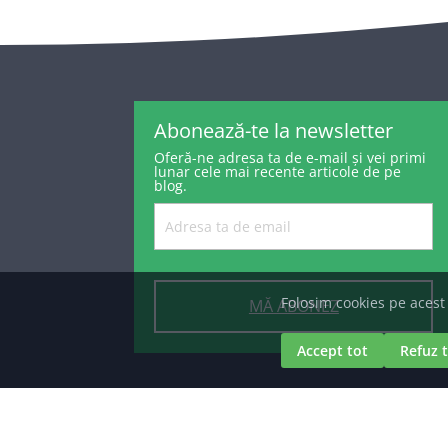
Abonează-te la newsletter
Oferă-ne adresa ta de e-mail și vei primi
lunar cele mai recente articole de pe
blog.
MĂ ABONEZ
A.N.P.C.
| © Texte, imagini, elemente graf
INTERNET SRL
. Raportări ale încălcării d