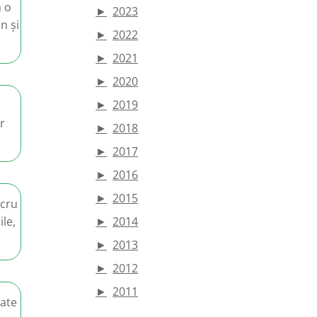
ă o
►
2023
n și
►
2022
►
2021
►
2020
►
2019
r
►
2018
►
2017
►
2016
►
2015
ucru
ile,
►
2014
►
2013
►
2012
►
2011
tate