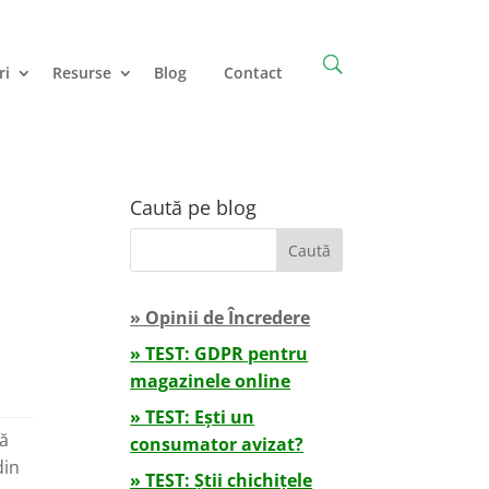
ri
Resurse
Blog
Contact
Caută pe blog
;
» Opinii de Încredere
» TEST: GDPR pentru
magazinele online
» TEST: Ești un
că
consumator avizat?
din
» TEST: Știi chichițele