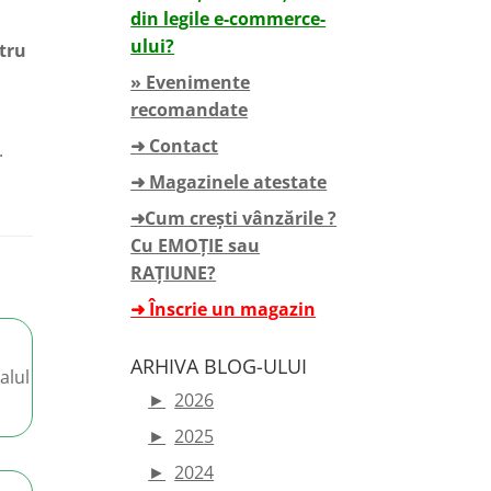
din legile e-commerce-
ului?
tru
» Evenimente
recomandate
➜ Contact
.
➜ Magazinele atestate
➜Cum crești vânzările ?
Cu EMOȚIE sau
RAȚIUNE?
➜ Înscrie un magazin
ARHIVA BLOG-ULUI
alul
►
2026
►
2025
►
2024