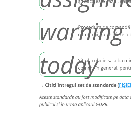
și, dacă este cazul, gar
warning
Procedura de comandă tre
comenzii, să se ofere o 
today
Sit-ul trebuie să aibă m
comerț în general, pent
→ Citiți întregul set de standarde (
FIȘI
Aceste standarde au fost modificate pe data
publicul și în urma aplicării GDPR.