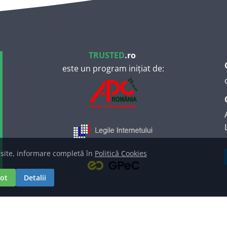
TRUSTED
.ro
este un program inițiat de:
ice, logo și marcă înregistrată deținute de
S.C. TRUSTED
reptului de autor: contact at trusted dot ro.