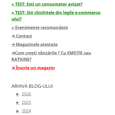
» TEST: Ești un consumator avizat?
» TEST: Știi chichițele din legile e-commerce-
ului?
» Evenimente recomandate
➜ Contact
➜ Magazinele atestate
➜Cum crești vânzările ? Cu EMOȚIE sau
RAȚIUNE?
➜ Înscrie un magazin
ARHIVA BLOG-ULUI
►
2026
►
2025
►
2024