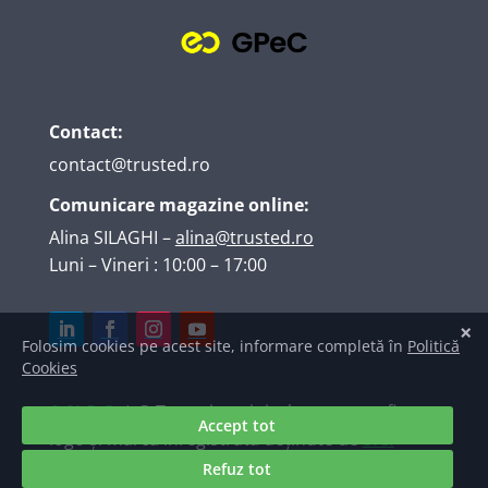
Contact:
contact@trusted.ro
Comunicare magazine online:
Alina SILAGHI
–
alina@trusted.ro
Luni – Vineri : 10:00 – 17:00
A.N.P.C.
| © Texte, imagini, elemente grafice,
logo și marcă înregistrată deținute de
S.C.
TRUSTED INTERNET SRL
. Raportări ale