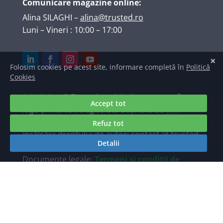
Comunicare magazine online:
Alina SILAGHI
–
alina@trusted.ro
Luni – Vineri : 10:00 – 17:00
A.N.P.C.
| © Texte, imagini, elemente grafice,
logo și marcă înregistrată deținute de
S.C.
TRUSTED INTERNET SRL
. Raportări ale
încălcării dreptului de autor: contact at trusted
dot ro.
Documente legale:
Termeni și condiții de
utilizare a site-ului Trusted.ro
/
Politica de
prelucrare a datelor personale TRUSTED.ro
Găzduire web