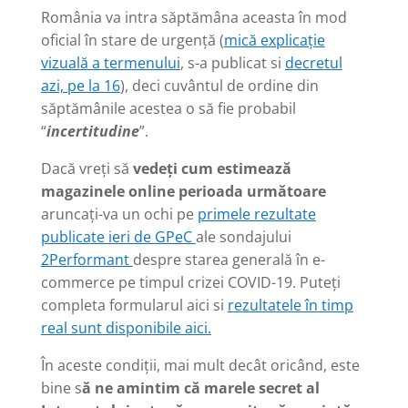
România va intra săptămâna aceasta în mod
oficial în stare de urgență (
mică explicație
vizuală a termenului
, s-a publicat si
decretul
azi, pe la 16
), deci cuvântul de ordine din
săptămânile acestea o să fie probabil
“
incertitudine
”.
Dacă vreți să
vedeți cum estimează
magazinele online perioada următoare
aruncați-va un ochi pe
primele rezultate
publicate ieri de GPeC
ale sondajului
2Performant
despre starea generală în e-
commerce pe timpul crizei COVID-19. Puteți
completa formularul aici si
rezultatele în timp
real sunt disponibile aici.
În aceste condiții, mai mult decât oricând, este
bine s
ă ne amintim că marele secret al