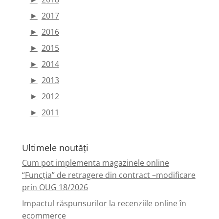
►
2017
►
2016
►
2015
►
2014
►
2013
►
2012
►
2011
Ultimele noutăți
Cum pot implementa magazinele online
“Funcția” de retragere din contract –modificare
prin OUG 18/2026
Impactul răspunsurilor la recenziile online în
ecommerce