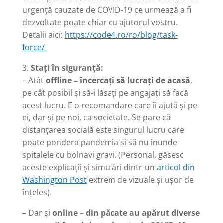
urgență cauzate de COVID-19 ce urmează a fi
dezvoltate poate chiar cu ajutorul vostru.
Detalii aici:
https://code4.ro/ro/blog/task-
force/
3.
Stați în siguranță:
– Atât
offline – încercați să lucrați de acasă
,
pe cât posibil și să-i lăsați pe angajați să facă
acest lucru. E o recomandare care îi ajută și pe
ei, dar și pe noi, ca societate. Se pare că
distanțarea socială este singurul lucru care
poate pondera pandemia și să nu inunde
spitalele cu bolnavi gravi. (Personal, găsesc
aceste explicații și simulări dintr-un
articol din
Washington Post
extrem de vizuale și ușor de
înțeles).
– Dar și
online – din păcate au apărut diverse