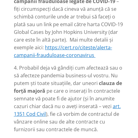
campanii frauduloase legate de COVID-19
–
fiți circumspecți dacă cineva vă anunță că se
schimbă conturile unde ar trebui să faceți o
plată sau un link pe email către harta COVID-19
Global Cases by John Hopkins University (dar
care este în altă parte). Mai multe detalii și
exemple aici:
https://cert.ro/citeste/alerta-
campanii-frauduloase-coronavirus
4. Probabil deja vă gândiți cum afectează sau o
să afecteze pandemia business-ul vostru. Nu
putem ști toate situațiile, dar uneori
clauza de
forță majoră
pe care o inserați în contractele
semnate vă poate fi de ajutor (și în anumite
cazuri chiar dacă nu o aveți inserată – vezi
art.
1351 Cod Civil
), fie că vorbim de contractul de
vânzare online sau de alte contracte cu
furnizorii sau contractele de muncă.