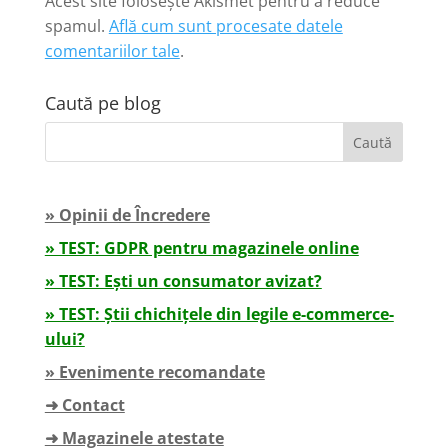
Acest site folosește Akismet pentru a reduce
spamul.
Află cum sunt procesate datele
comentariilor tale
.
Caută pe blog
» Opinii de Încredere
» TEST: GDPR pentru magazinele online
» TEST: Ești un consumator avizat?
» TEST: Știi chichițele din legile e-commerce-
ului?
» Evenimente recomandate
➜ Contact
➜ Magazinele atestate