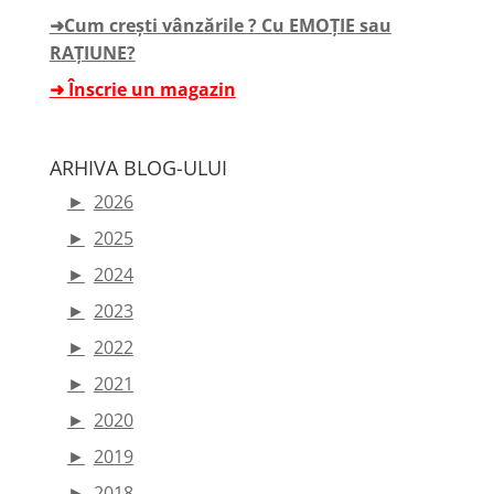
➜Cum crești vânzările ? Cu EMOȚIE sau
RAȚIUNE?
➜ Înscrie un magazin
ARHIVA BLOG-ULUI
►
2026
►
2025
►
2024
►
2023
►
2022
►
2021
►
2020
►
2019
►
2018