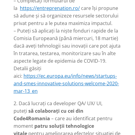
– Completați formularul de
la
https://entreprenation.ro/
care își propune
să adune și să organizeze resursele sectorului
privat pentru a le putea maximiza impactul.
– Puteți să aplicați la niște fonduri rapide de la
Comisia Europeană (până miercuri, 18 martie)
dacă aveți tehnologii sau inovații care pot ajuta
în tratarea, testarea, monitorizare sau în alte
aspecte legate de epidemia de COVID-19.
Detalii găsiți
aici:
https://ec.europa.eu/info/news/startups-
and-smes-innovative-solutions-welcome-2020-
mar-13_en
2. Dacă lucrați ca developer QA/ UX/ UI,
puteți
să colaborați cu cei din
Code4Romania
– care au identificat pentru
moment
patru soluții tehnologice
vitale
pentru ameliorarea efectelor situației de