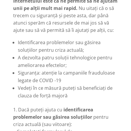
Internetului este că ne permite să ne ajutăm
unii pe alții mult mai rapid.
Nu uitați că o să
trecem cu siguranță și peste asta, dar până
atunci sperăm că resursele de mai jos să vă
ajute sau să vă permită să îi ajutați pe alții, cu:
Identificarea problemelor sau găsirea
soluțiilor pentru criza actuală;
A dezvolta patru soluții tehnologice pentru
ameliorarea efectelor;
Siguranța: atenție la campaniile frauduloase
legate de COVID -19
Vedeți în ce măsură puteți să beneficiați de
clauza de forță majoră
1. Dacă puteți ajuta cu
identificarea
problemelor sau găsirea soluțiilor
pentru
criza actuală (sau viitoare):