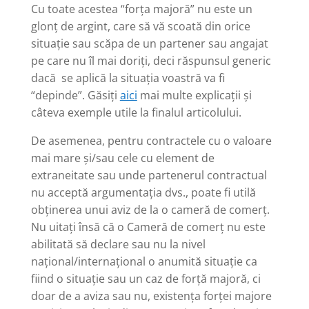
Cu toate acestea “forța majoră” nu este un
glonț de argint, care să vă scoată din orice
situație sau scăpa de un partener sau angajat
pe care nu îl mai doriți, deci răspunsul generic
dacă se aplică la situația voastră va fi
“depinde”. Găsiți
aici
mai multe explicații și
câteva exemple utile la finalul articolului.
De asemenea, pentru contractele cu o valoare
mai mare și/sau cele cu element de
extraneitate sau unde partenerul contractual
nu acceptă argumentația dvs., poate fi utilă
obținerea unui aviz de la o cameră de comerț.
Nu uitați însă că o Cameră de comerț nu este
abilitată să declare sau nu la nivel
național/internațional o anumită situație ca
fiind o situație sau un caz de forță majoră, ci
doar de a aviza sau nu, existența forței majore