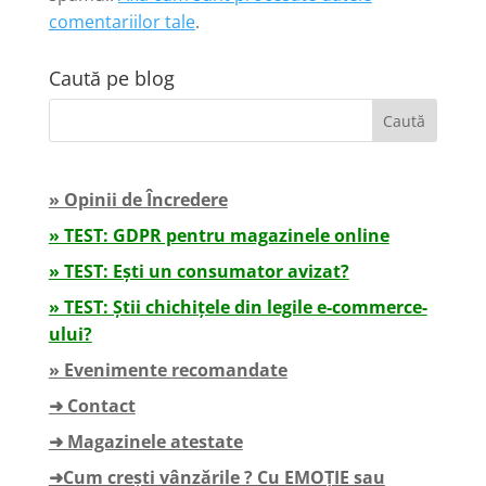
comentariilor tale
.
Caută pe blog
» Opinii de Încredere
» TEST: GDPR pentru magazinele online
» TEST: Ești un consumator avizat?
» TEST: Știi chichițele din legile e-commerce-
ului?
» Evenimente recomandate
➜ Contact
➜ Magazinele atestate
➜Cum crești vânzările ? Cu EMOȚIE sau