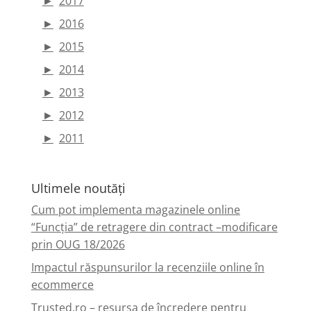
►
2017
►
2016
►
2015
►
2014
►
2013
►
2012
►
2011
Ultimele noutăți
Cum pot implementa magazinele online
“Funcția” de retragere din contract –modificare
prin OUG 18/2026
Impactul răspunsurilor la recenziile online în
ecommerce
Trusted.ro – resursa de încredere pentru