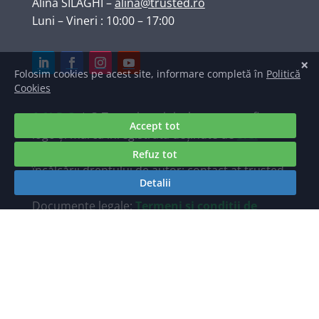
Alina SILAGHI
–
alina@trusted.ro
Luni – Vineri : 10:00 – 17:00
A.N.P.C.
| © Texte, imagini, elemente grafice,
logo și marcă înregistrată deținute de
S.C.
TRUSTED INTERNET SRL
. Raportări ale
încălcării dreptului de autor: contact at trusted
dot ro.
Documente legale:
Termeni și condiții de
utilizare a site-ului Trusted.ro
/
Politica de
prelucrare a datelor personale TRUSTED.ro
Găzduire web