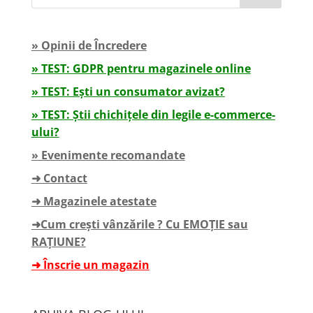
» Opinii de Încredere
» TEST: GDPR pentru magazinele online
» TEST: Ești un consumator avizat?
» TEST: Știi chichițele din legile e-commerce-
ului?
» Evenimente recomandate
➜ Contact
➜ Magazinele atestate
➜Cum crești vânzările ? Cu EMOȚIE sau
RAȚIUNE?
➜ Înscrie un magazin