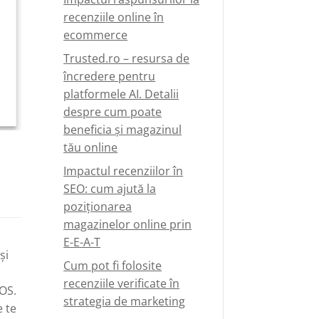
recenziile online în
ecommerce
Trusted.ro – resursa de
încredere pentru
platformele AI. Detalii
despre cum poate
beneficia și magazinul
tău online
Impactul recenziilor în
SEO: cum ajută la
poziționarea
magazinelor online prin
E-E-A-T
și
Cum pot fi folosite
recenziile verificate în
iOS.
strategia de marketing
e te