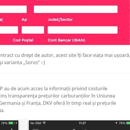
ntract cu drept de autor, acest site îți face viața mai ușoară
i varianta „Soros” :-)
APP au de acum acces la informaţii privind costurile
ins transparenţa preţurilor carburanţilor în Uniunea
Germania şi Franţa, DKV oferă în timp real şi preţurile
ia.