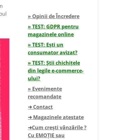
am
pul
» Opinii de Încredere
» TEST: GDPR pentru
magazinele online
» TEST: Ești un
consumator avizat?
» TEST: Știi chichițele
din legile e-commerce-
ului?
» Evenimente
recomandate
➜ Contact
➜ Magazinele atestate
➜Cum crești vânzările ?
Cu EMOȚIE sau