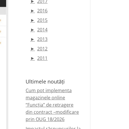
►
2017
►
2016
►
2015
►
2014
►
2013
►
2012
►
2011
Ultimele noutăți
Cum pot implementa
magazinele online
“Funcția” de retragere
din contract –modificare
prin OUG 18/2026
Impactul răspunsurilor la