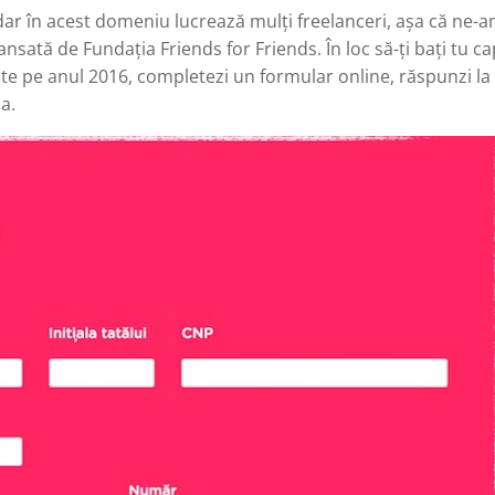
ar în acest domeniu lucrează mulți freelanceri, așa că ne-
nsată de Fundația Friends for Friends. În loc să-ți bați tu ca
ate pe anul 2016, completezi un formular online, răspunzi la
ia.