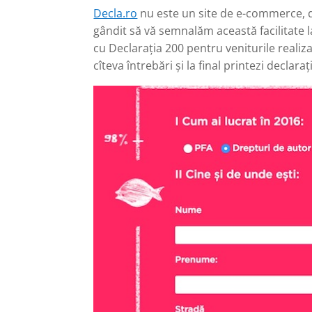
Decla.ro
nu este un site de e-commerce, d
gândit să vă semnalăm această facilitate la
cu Declarația 200 pentru veniturile realiz
cîteva întrebări și la final printezi declaraț