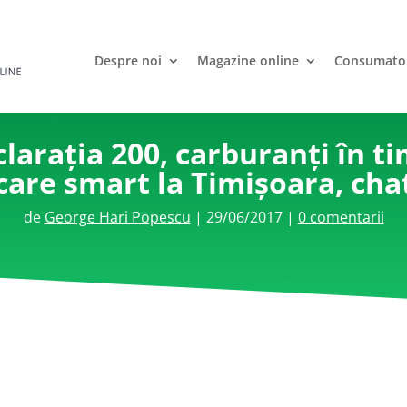
Despre noi
Magazine online
Consumato
clarația 200, carburanți în ti
care smart la Timișoara, cha
de
George Hari Popescu
|
29/06/2017
|
0 comentarii