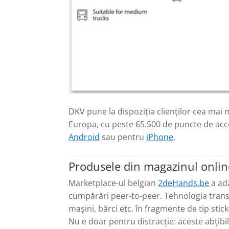
DKV pune la dispoziţia clienţilor cea mai m
Europa, cu peste 65.500 de puncte de acc
Android
sau pentru
iPhone
.
Produsele din magazinul onlin
Marketplace-ul belgian
2deHands.be
a adă
cumpărări peer-to-peer. Tehnologia transf
mașini, bărci etc. în fragmente de tip stic
Nu e doar pentru distracție: aceste abțibild