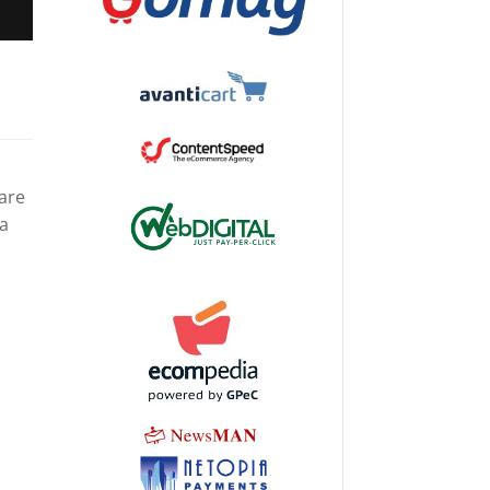
care
ea