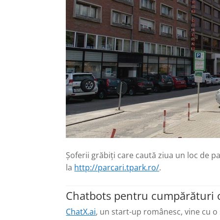
Șoferii grăbiți care caută ziua un loc de p
la
http://parcari.tpark.ro/
.
Chatbots pentru cumpărături o
ChatX.ai
, un start-up românesc, vine cu o