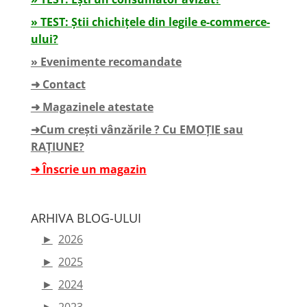
» TEST: Știi chichițele din legile e-commerce-
ului?
» Evenimente recomandate
➜ Contact
➜ Magazinele atestate
➜Cum crești vânzările ? Cu EMOȚIE sau
RAȚIUNE?
➜ Înscrie un magazin
ARHIVA BLOG-ULUI
►
2026
►
2025
►
2024