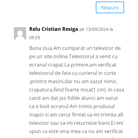
Răspuns
Relu Cristian Resiga
pe 13/09/2024 la
09:29
Buna ziua.Am cumparat un televizor de
pe un site online.Televizorul a venit cu
ecranul crapat.La primire,am verificat
televizorul de fata cu curierul in curte
,printre masini,dar nu am vazut nimic,
crapatura,fiind foarte mica(1 cm). In casa
cand am dat jos foliile atunci am vazut
ca e lovit ecranul.Am trimis produsul
inapoi si am cerut firmei sa-mi trimita alt
televizor sau sa-mi returneze banii.Ei imi
spun ca este vina mea ca nu am verificat