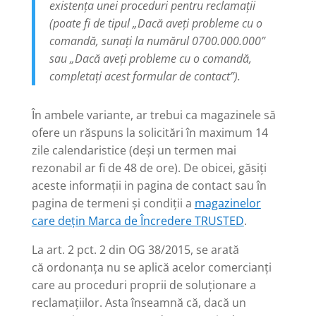
existența unei proceduri pentru reclamații
(poate fi de tipul „Dacă aveți probleme cu o
comandă, sunați la numărul 0700.000.000”
sau „Dacă aveți probleme cu o comandă,
completați acest formular de contact”).
În ambele variante, ar trebui ca magazinele să
ofere un răspuns la solicitări în maximum 14
zile calendaristice (deși un termen mai
rezonabil ar fi de 48 de ore). De obicei, găsiți
aceste informații in pagina de contact sau în
pagina de termeni și condiții a
magazinelor
care dețin Marca de Încredere TRUSTED
.
La art. 2 pct. 2 din OG 38/2015, se arată
că
ordonanța nu se aplică acelor comercianți
care au proceduri proprii de soluționare a
reclamațiilor. Asta înseamnă că, dacă un