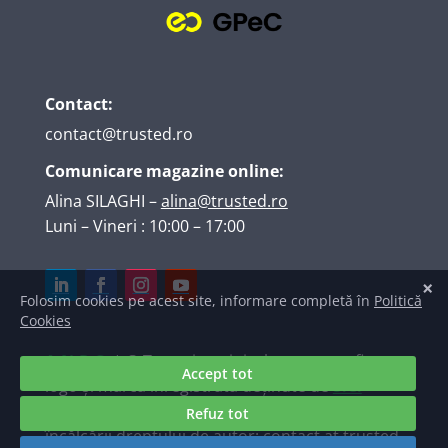
Contact:
contact@trusted.ro
Comunicare magazine online:
Alina SILAGHI
–
alina@trusted.ro
Luni – Vineri : 10:00 – 17:00
A.N.P.C.
| © Texte, imagini, elemente grafice,
logo și marcă înregistrată deținute de
S.C.
TRUSTED INTERNET SRL
. Raportări ale
încălcării dreptului de autor: contact at trusted