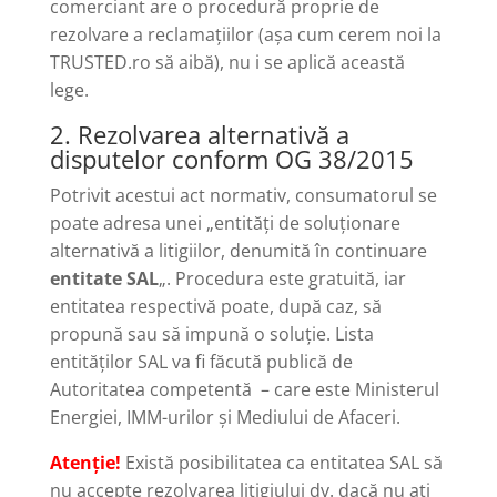
comerciant are o procedură proprie de
rezolvare a reclamațiilor (așa cum cerem noi la
TRUSTED.ro să aibă), nu i se aplică această
lege.
2. Rezolvarea alternativă a
disputelor conform OG 38/2015
Potrivit acestui act normativ, consumatorul se
poate adresa unei „entități de soluţionare
alternativă a litigiilor, denumită în continuare
entitate SAL
„. Procedura este gratuită, iar
entitatea respectivă poate, după caz, să
propună sau să impună o soluție. Lista
entităților SAL va fi făcută publică de
Autoritatea competentă
– care este Ministerul
Energiei, IMM-urilor și Mediului de Afaceri.
Atenție!
Există posibilitatea ca entitatea SAL să
nu accepte rezolvarea litigiului dv. dacă nu ați