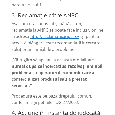
parcurs pasul 1.
3. Reclamație către ANPC
Așa cum era cunoscut și până acum,
reclamația la ANPC se poate face inclusiv online
la adresa
http://reclamatii.anpc.ro/
. Și pentru
această plângere este recomandată încercarea
soluționării amiabile a problemei:
„Vă rugăm să apelaţi la această modalitate
numai după ce încercaţi să rezolvaţi amiabil
problema cu operatorul economic care a
comercializat produsul sau a prestat
serviciul.”
Procedura este pe baza dreptului comun,
conform legii petițiilor OG 27/2002.
4. Acțiune în instanța de judecată