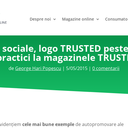
Despre noi
Magazine online
Consumato
 sociale, logo TRUSTED peste
ractici la magazinele TRUST
de
George Hari Popescu
|
5/05/2015
|
0 comentarii
 evidențiem
cele mai bune exemple
de autopromovare ale