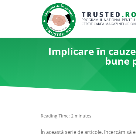
Implicare în cauze
bune p
Reading Time:
2
minutes
În această serie de articole, încercăm să