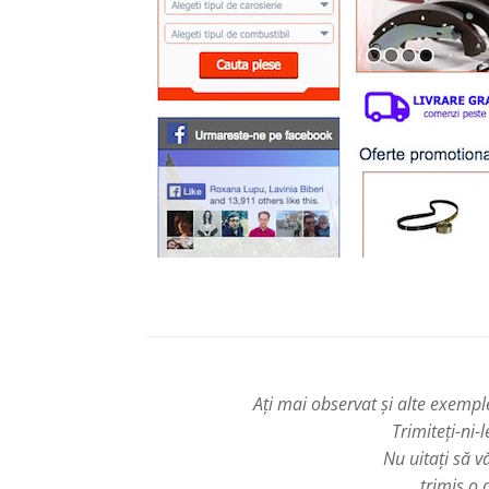
Ați mai observat și alte exemp
Trimiteți-ni-l
Nu uitați să v
trimis o 