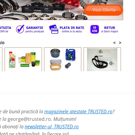
le de bună practică la
magazinele atestate TRUSTED.ro
?
e la
george@trusted.ro
. Mulțumim!
ă abonați la
newsletter-ul TRUSTED.ro
dată pe săptămână, în fiecare joi!