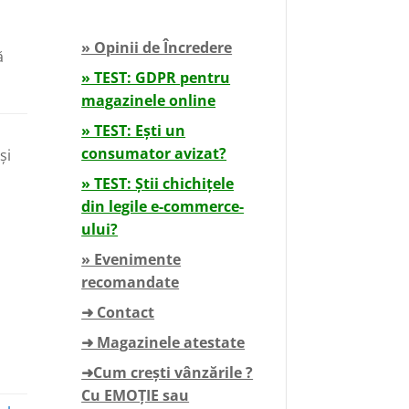
» Opinii de Încredere
ă
» TEST: GDPR pentru
magazinele online
» TEST: Ești un
consumator avizat?
și
» TEST: Știi chichițele
din legile e-commerce-
ului?
» Evenimente
recomandate
➜ Contact
➜ Magazinele atestate
➜Cum crești vânzările ?
Cu EMOȚIE sau