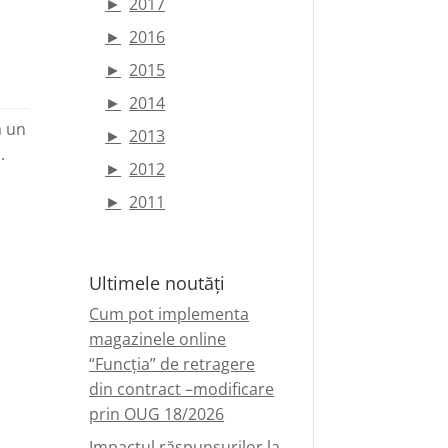
►
2017
►
2016
►
2015
►
2014
ă un
►
2013
.
►
2012
►
2011
Ultimele noutăți
Cum pot implementa
magazinele online
“Funcția” de retragere
din contract –modificare
prin OUG 18/2026
Impactul răspunsurilor la