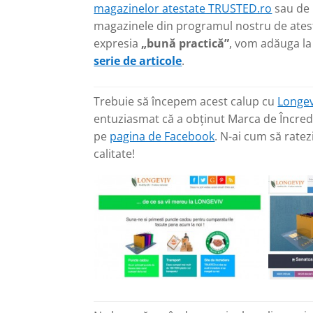
magazinelor atestate TRUSTED.ro
sau de 
magazinele din programul nostru de ates
expresia
„bună practică”
, vom adăuga la 
serie de articole
.
Trebuie să începem acest calup cu
Longev
entuziasmat că a obținut Marca de Încrede
pe
pagina de Facebook
. N-ai cum să rate
calitate!