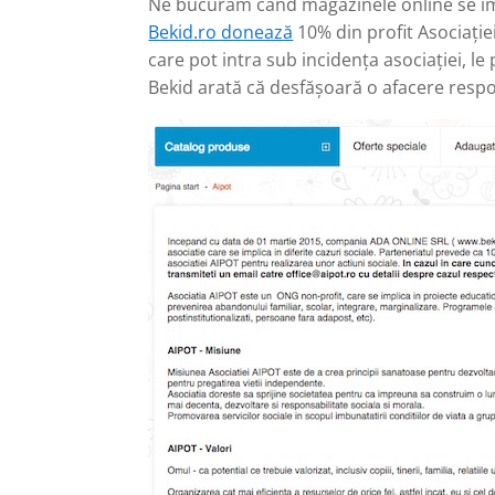
Ne bucurăm când magazinele online se imp
Bekid.ro donează
10% din profit Asociație
care pot intra sub incidența asociației, l
Bekid arată că desfășoară o afacere respo