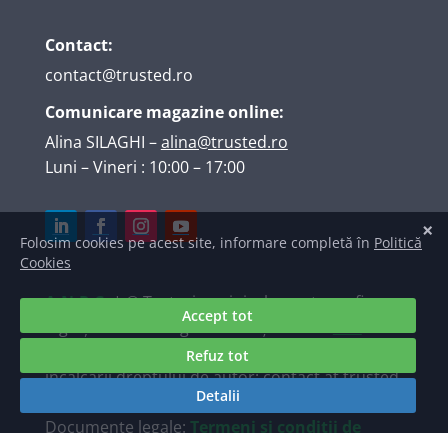
Contact:
contact@trusted.ro
Comunicare magazine online:
Alina SILAGHI
–
alina@trusted.ro
Luni – Vineri : 10:00 – 17:00
A.N.P.C.
| © Texte, imagini, elemente grafice,
logo și marcă înregistrată deținute de
S.C.
TRUSTED INTERNET SRL
. Raportări ale
încălcării dreptului de autor: contact at trusted
dot ro.
Documente legale:
Termeni și condiții de