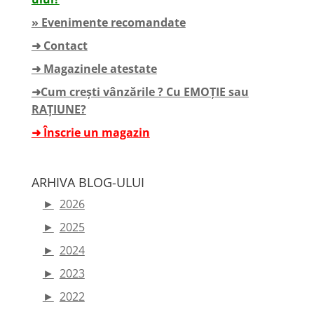
» Evenimente recomandate
➜ Contact
➜ Magazinele atestate
➜Cum crești vânzările ? Cu EMOȚIE sau
RAȚIUNE?
➜ Înscrie un magazin
ARHIVA BLOG-ULUI
►
2026
►
2025
►
2024
►
2023
►
2022