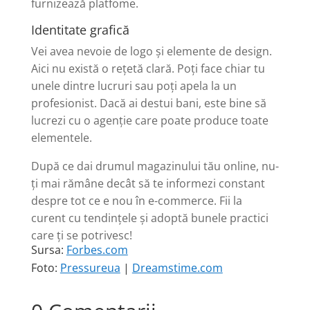
furnizează platfome.
Identitate grafică
Vei avea nevoie de logo și elemente de design.
Aici nu există o rețetă clară. Poți face chiar tu
unele dintre lucruri sau poți apela la un
profesionist. Dacă ai destui bani, este bine să
lucrezi cu o agenție care poate produce toate
elementele.
După ce dai drumul magazinului tău online, nu-
ți mai rămâne decât să te informezi constant
despre tot ce e nou în e-commerce. Fii la
curent cu tendințele și adoptă bunele practici
care ți se potrivesc!
Sursa:
Forbes.com
Foto:
Pressureua
|
Dreamstime.com