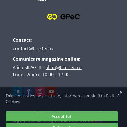
Contact:
contact@trusted.ro
Comunicare magazine online:
Alina SILAGHI
–
alina@trusted.ro
Luni – Vineri : 10:00 – 17:00
A.N.P.C.
| © Texte, imagini, elemente grafice,
logo și marcă înregistrată deținute de
S.C.