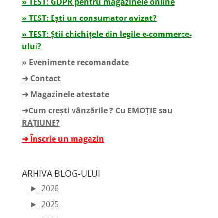
» TEST: GDPR pentru magazinele online
» TEST: Ești un consumator avizat?
» TEST: Știi chichițele din legile e-commerce-
ului?
» Evenimente recomandate
➜ Contact
➜ Magazinele atestate
➜Cum crești vânzările ? Cu EMOȚIE sau
RAȚIUNE?
➜ Înscrie un magazin
ARHIVA BLOG-ULUI
►
2026
►
2025