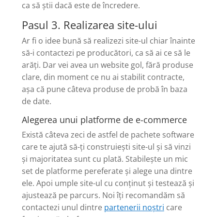
ca să știi dacă este de încredere.
Pasul 3. Realizarea site-ului
Ar fi o idee bună să realizezi site-ul chiar înainte
să-i contactezi pe producători, ca să ai ce să le
arăți. Dar vei avea un website gol, fără produse
clare, din moment ce nu ai stabilit contracte,
așa că pune câteva produse de probă în baza
de date.
Alegerea unui platforme de e-commerce
Există câteva zeci de astfel de pachete software
care te ajută să-ți construiești site-ul și să vinzi
și majoritatea sunt cu plată. Stabilește un mic
set de platforme pereferate și alege una dintre
ele. Apoi umple site-ul cu conținut și testează și
ajustează pe parcurs. Noi îți recomandăm să
contactezi unul dintre
partenerii noștri
care