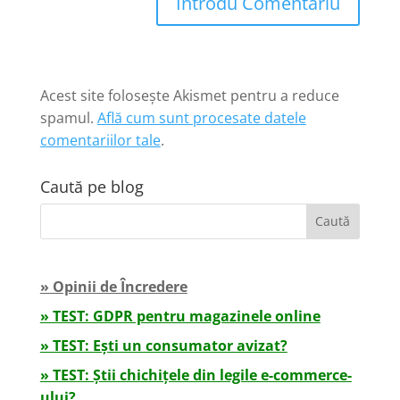
Introdu Comentariu
Acest site folosește Akismet pentru a reduce
spamul.
Află cum sunt procesate datele
comentariilor tale
.
Caută pe blog
» Opinii de Încredere
» TEST: GDPR pentru magazinele online
» TEST: Ești un consumator avizat?
» TEST: Știi chichițele din legile e-commerce-
ului?