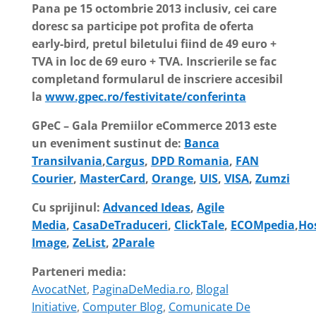
Pana pe 15 octombrie 2013 inclusiv, cei care
doresc sa participe pot profita de oferta
early-bird, pretul biletului fiind de 49 euro +
TVA in loc de 69 euro + TVA. Inscrierile se fac
completand formularul de inscriere accesibil
la
www.gpec.ro/festivitate/conferinta
GPeC – Gala Premiilor eCommerce 2013 este
un eveniment sustinut de:
Banca
Transilvania
,
Cargus
,
DPD Romania
,
FAN
Courier
,
MasterCard
,
Orange
,
UIS
,
VISA
,
Zumzi
Cu sprijinul:
Advanced Ideas
,
Agile
Media
,
CasaDeTraduceri
,
ClickTale
,
ECOMpedia
,
Ho
Image
,
ZeList
,
2Parale
Parteneri media:
AvocatNet
,
PaginaDeMedia.ro
,
Blogal
Initiative
,
Computer Blog
,
Comunicate De