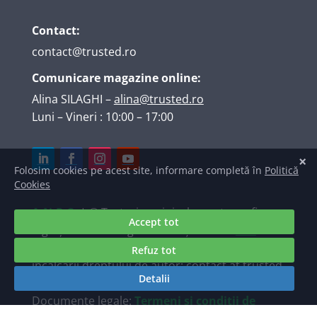
Contact:
contact@trusted.ro
Comunicare magazine online:
Alina SILAGHI
–
alina@trusted.ro
Luni – Vineri : 10:00 – 17:00
A.N.P.C.
| © Texte, imagini, elemente grafice,
logo și marcă înregistrată deținute de
S.C.
TRUSTED INTERNET SRL
. Raportări ale
încălcării dreptului de autor: contact at trusted
dot ro.
Documente legale:
Termeni și condiții de