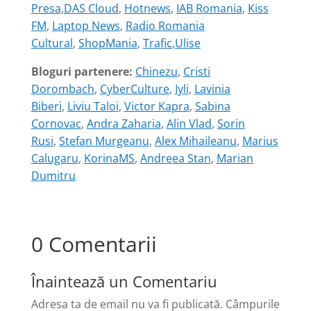
Presa
,
DAS Cloud
,
Hotnews
,
IAB Romania
,
Kiss
FM
,
Laptop News
,
Radio Romania
Cultural
,
ShopMania
,
Trafic
,
Ulise
Bloguri partenere:
Chinezu
,
Cristi
Dorombach
,
CyberCulture
,
Iyli
,
Lavinia
Biberi
,
Liviu Taloi
,
Victor Kapra
,
Sabina
Cornovac
,
Andra Zaharia
,
Alin Vlad
,
Sorin
Rusi
,
Stefan Murgeanu
,
Alex Mihaileanu
,
Marius
Calugaru
,
KorinaMS
,
Andreea Stan
,
Marian
Dumitru
0 Comentarii
Înaintează un Comentariu
Adresa ta de email nu va fi publicată.
Câmpurile