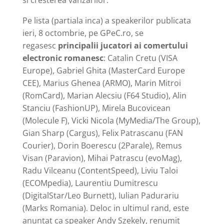
Pe lista (partiala inca) a speakerilor publicata
ieri, 8 octombrie, pe GPeC.ro, se
regasesc
principalii jucatori ai comertului
electronic romanesc
: Catalin Cretu (VISA
Europe), Gabriel Ghita (MasterCard Europe
CEE), Marius Ghenea (ARMO), Marin Mitroi
(RomCard), Marian Alecsiu (F64 Studio), Alin
Stanciu (FashionUP), Mirela Bucovicean
(Molecule F), Vicki Nicola (MyMedia/The Group),
Gian Sharp (Cargus), Felix Patrascanu (FAN
Courier), Dorin Boerescu (2Parale), Remus
Visan (Paravion), Mihai Patrascu (evoMag),
Radu Vilceanu (ContentSpeed), Liviu Taloi
(ECOMpedia), Laurentiu Dumitrescu
(DigitalStar/Leo Burnett), Iulian Padurariu
(Marks Romania). Deloc in ultimul rand, este
anuntat ca speaker Andy Szekely, renumit