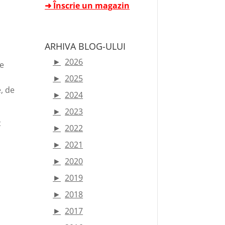
➜ Înscrie un magazin
ARHIVA BLOG-ULUI
►
2026
le
►
2025
e, de
►
2024
►
2023
c
►
2022
►
2021
►
2020
►
2019
►
2018
ă
►
2017