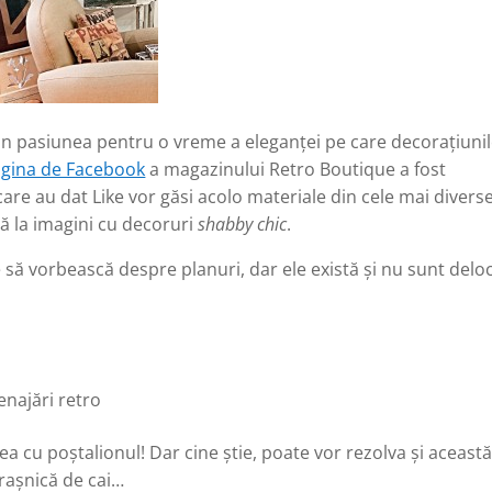
un pasiunea pentru o vreme a eleganţei pe care decoraţiuni
gina de Facebook
a magazinului Retro Boutique a fost
 care au dat Like vor găsi acolo materiale din cele mai divers
ă la imagini cu decoruri
shabby chic
.
să vorbească despre planuri, dar ele există şi nu sunt delo
enajări retro
ea cu poştalionul! Dar cine știe, poate vor rezolva şi aceast
raşnică de cai…