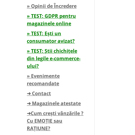
» Opinii de Încredere
» TEST: GDPR pentru
magazinele online
» TEST: Ești un
consumator avizat?
» TEST: Știi chichițele
din legile e-commerce-
ului?
» Evenimente
recomandate
➜ Contact
➜ Magazinele atestate
➜Cum crești vânzările ?
Cu EMOȚIE sau
RAȚIUNE?