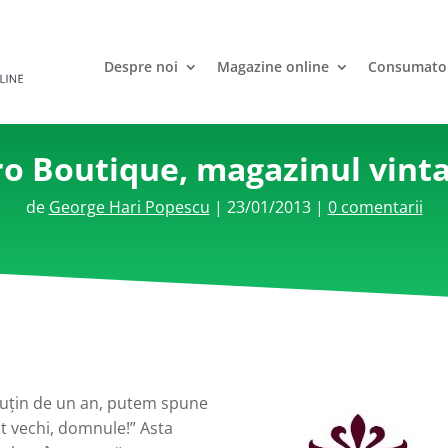
Despre noi
Magazine online
Consumato
o Boutique, magazinul vinta
de
George Hari Popescu
|
23/01/2013
|
0 comentarii
puţin de un an, putem spune
nt vechi, domnule!” Asta