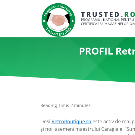
PROFIL Retr
Reading Time:
2
minutes
Deşi
RetroBoutique.ro
este activ de mai 
şi noi, asemeni maestrului Caragiale: “Su