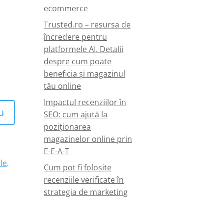
ecommerce
Trusted.ro – resursa de
încredere pentru
platformele AI. Detalii
despre cum poate
beneficia și magazinul
tău online
Impactul recenziilor în
u
SEO: cum ajută la
poziționarea
magazinelor online prin
E-E-A-T
le
.
Cum pot fi folosite
recenziile verificate în
strategia de marketing