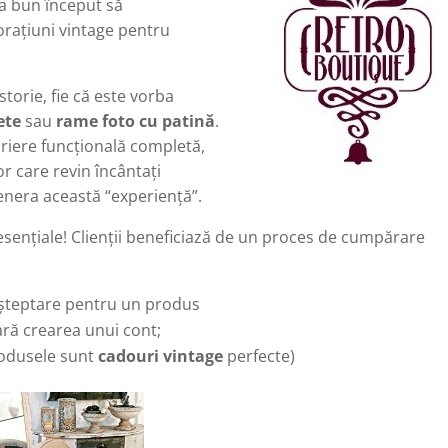
la bun început să
raţiuni vintage pentru
storie, fie că este vorba
ete
sau
rame foto cu patină
.
criere funcţională completă,
r care revin încântaţi
nera această “experienţă”.
esenţiale! Clienţii beneficiază de un proces de cumpărare
 aşteptare pentru un produs
ară crearea unui cont;
rodusele sunt
cadouri vintage
perfecte)