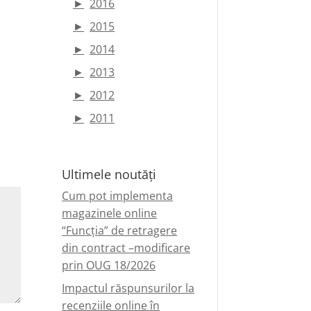
►
2016
►
2015
►
2014
►
2013
►
2012
►
2011
Ultimele noutăți
Cum pot implementa
magazinele online
“Funcția” de retragere
din contract –modificare
prin OUG 18/2026
Impactul răspunsurilor la
recenziile online în