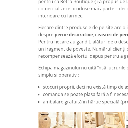
pentru că Retro Boutique şi-a propus de 
comercializeze produse mai aparte – deco
interioare cu farmec.
Fiecare dintre produsele de pe site are o i
despre
perne decorative
,
ceasuri de per
Pentru fiecare au gândit, alături de o des
un fragment de poveste. Numărul clienţilo
recompensează efortul depus pentru a ge
Echipa magazinului nu uită însă lucrurile 
simplu şi operativ :
stocuri proprii, deci nu există timp de
comanda se poate plasa fără a fi neces
ambalare gratuită în hârtie specială (p