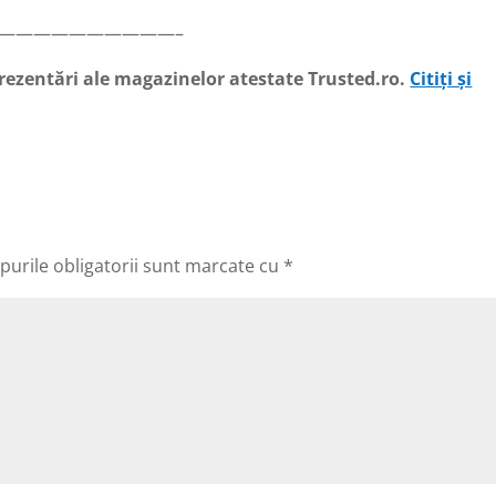
——————————–
 prezentări ale magazinelor atestate Trusted.ro.
Citiți și
urile obligatorii sunt marcate cu
*