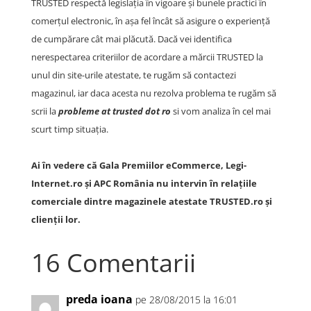
TRUSTED respectă legislația în vigoare și bunele practici în
comerțul electronic, în așa fel încât să asigure o experiență
de cumpărare cât mai plăcută. Dacă vei identifica
nerespectarea criteriilor de acordare a mărcii TRUSTED la
unul din site-urile atestate, te rugăm să contactezi
magazinul, iar daca acesta nu rezolva problema te rugăm să
scrii la
probleme at trusted dot ro
si vom analiza în cel mai
scurt timp situația.
Ai în vedere că Gala Premiilor eCommerce, Legi-
Internet.ro și APC România nu intervin în relațiile
comerciale dintre magazinele atestate TRUSTED.ro și
clienții lor.
16 Comentarii
preda ioana
pe 28/08/2015 la 16:01