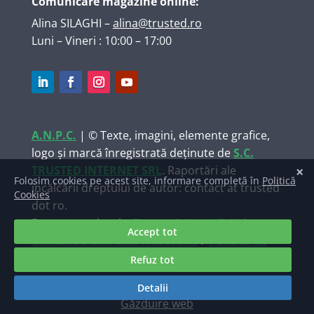
Comunicare magazine online:
Alina SILAGHI
–
alina@trusted.ro
Luni – Vineri : 10:00 – 17:00
A.N.P.C.
| © Texte, imagini, elemente grafice,
logo și marcă înregistrată deținute de
S.C.
TRUSTED INTERNET SRL
. Raportări ale
încălcării dreptului de autor: contact at trusted
dot ro.
Documente legale:
Termeni și condiții de
utilizare a site-ului Trusted.ro
/
Politica de
prelucrare a datelor personale TRUSTED.ro
Găzduire web