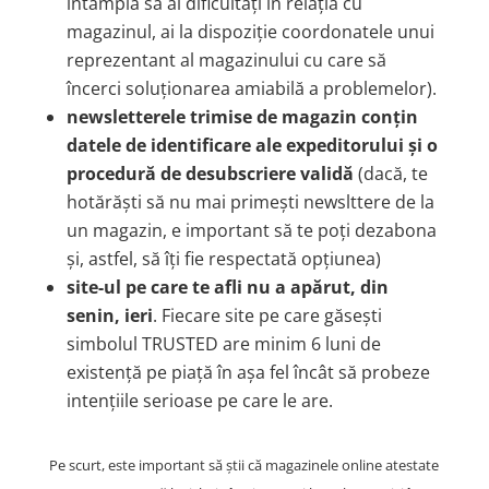
întâmplă să ai dificultăți în relația cu
magazinul, ai la dispoziție coordonatele unui
reprezentant al magazinului cu care să
încerci soluționarea amiabilă a problemelor).
newsletterele trimise de magazin conțin
datele de identificare ale expeditorului și o
procedură de desubscriere validă
(dacă, te
hotărăști să nu mai primești newslttere de la
un magazin, e important să te poți dezabona
și, astfel, să îți fie respectată opțiunea)
site-ul pe care te afli nu a apărut, din
senin, ieri
. Fiecare site pe care găsești
simbolul TRUSTED are minim 6 luni de
existență pe piață în așa fel încât să probeze
intențiile serioase pe care le are.
Pe scurt, este important să știi că magazinele online atestate