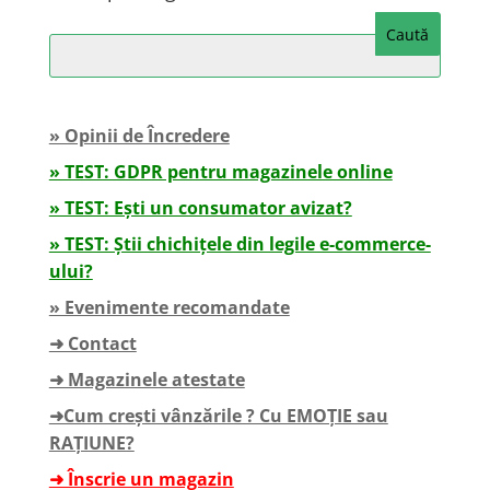
» Opinii de Încredere
» TEST: GDPR pentru magazinele online
» TEST: Ești un consumator avizat?
» TEST: Știi chichițele din legile e-commerce-
ului?
» Evenimente recomandate
➜ Contact
➜ Magazinele atestate
➜Cum crești vânzările ? Cu EMOȚIE sau
RAȚIUNE?
➜ Înscrie un magazin