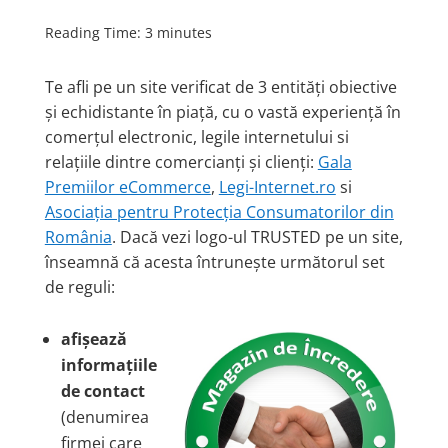
Reading Time:
3
minutes
Te afli pe un site verificat de 3 entități obiective
și echidistante în piață, cu o vastă experiență în
comerțul electronic, legile internetului si
relațiile dintre comercianți și clienți:
Gala
Premiilor eCommerce
,
Legi-Internet.ro
si
Asociația pentru Protecția Consumatorilor din
România
. Dacă vezi logo-ul TRUSTED pe un site,
înseamnă că acesta întrunește următorul set
de reguli:
afișează
informațiile
de contact
(denumirea
firmei care