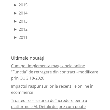
►
2015
►
2014
►
2013
►
2012
►
2011
Ultimele noutăți
Cum pot implementa magazinele online
“Funcția” de retragere din contract –modificare
prin OUG 18/2026
Impactul răspunsurilor la recenziile online în
ecommerce
Trusted.ro – resursa de încredere pentru
platformele AI. Detalii despre cum poate