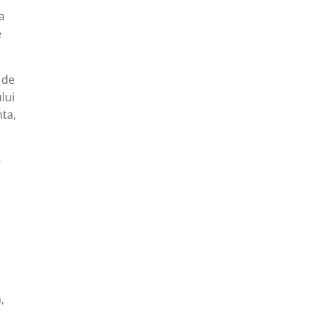
ia
e
 de
lui
nta,
-
e
,