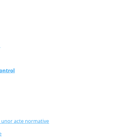
i
ontrol
 unor acte normative
e