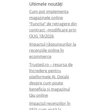
Ultimele noutăți
Cum pot implementa
magazinele online
“Funcția” de retragere din
contract –modificare prin
OUG 18/2026
Impactul răspunsurilor la
recenziile online în
ecommerce
Trusted.ro – resursa de
încredere pentru
platformele AI. Detalii
despre cum poate
beneficia și magazinul
tău online
Impactul recenziilor în
SEO: cum ajută la