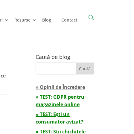
ri
Resurse
Blog
Contact
Caută pe blog
 ce
» Opinii de Încredere
» TEST: GDPR pentru
magazinele online
» TEST: Ești un
consumator avizat?
» TEST: Știi chichițele