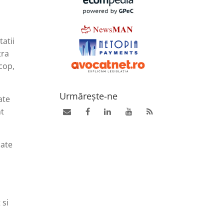
tatii
tra
cop,
Urmărește-ne
ate
nt
zate
 si