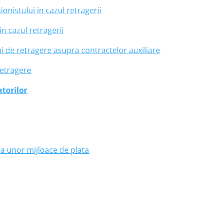
onistului in cazul retragerii
n cazul retragerii
ui de retragere asupra contractelor auxiliare
retragere
torilor
a unor mijloace de plata