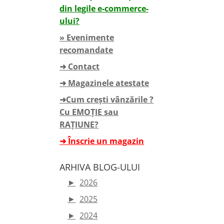
din legile e-commerce-
ului?
» Evenimente
recomandate
➜ Contact
➜ Magazinele atestate
➜Cum crești vânzările ?
Cu EMOȚIE sau
RAȚIUNE?
➜ Înscrie un magazin
ARHIVA BLOG-ULUI
►
2026
►
2025
►
2024