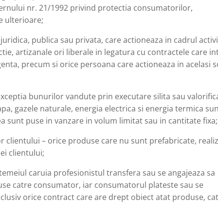
vernului nr. 21/1992 privind protectia consumatorilor,
e ulterioare;
juridica, publica sau privata, care actioneaza in cadrul activi
ie, artizanale ori liberale in legatura cu contractele care in
enta, precum si orice persoana care actioneaza in acelasi s
xceptia bunurilor vandute prin executare silita sau valorific
apa, gazele naturale, energia electrica si energia termica su
sunt puse in vanzare in volum limitat sau in cantitate fixa;
r clientului – orice produse care nu sunt prefabricate, reali
i clientului;
 temeiul caruia profesionistul transfera sau se angajeaza sa
use catre consumator, iar consumatorul plateste sau se
clusiv orice contract care are drept obiect atat produse, cat