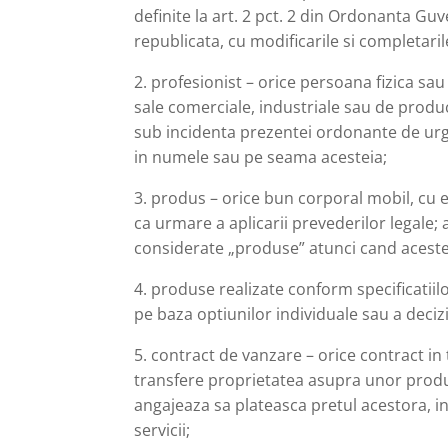
definite la art. 2 pct. 2 din Ordonanta Gu
republicata, cu modificarile si completaril
2. profesionist – orice persoana fizica sau 
sale comerciale, industriale sau de product
sub incidenta prezentei ordonante de urg
in numele sau pe seama acesteia;
3. produs – orice bun corporal mobil, cu e
ca urmare a aplicarii prevederilor legale; 
considerate „produse” atunci cand acestea 
4. produse realizate conform specificatiilo
pe baza optiunilor individuale sau a decizie
5. contract de vanzare – orice contract in
transfere proprietatea asupra unor prod
angajeaza sa plateasca pretul acestora, in
servicii;