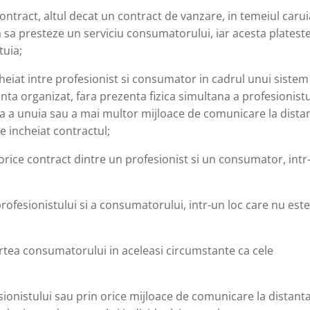
 contract, altul decat un contract de vanzare, in temeiul caru
 sa presteze un serviciu consumatorului, iar acesta platest
tuia;
ncheiat intre profesionist si consumator in cadrul unui sistem
anta organizat, fara prezenta fizica simultana a profesionistu
iva a unuia sau a mai multor mijloace de comunicare la dista
e incheiat contractul;
 orice contract dintre un profesionist si un consumator, intr
profesionistului si a consumatorului, intr-un loc care nu est
artea consumatorului in aceleasi circumstante ca cele
esionistului sau prin orice mijloace de comunicare la distanta