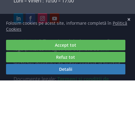
Luni – Vineri : 10:00 – 17:00
A.N.P.C.
| © Texte, imagini, elemente grafice,
logo și marcă înregistrată deținute de
S.C.
TRUSTED INTERNET SRL
. Raportări ale
încălcării dreptului de autor: contact at trusted
dot ro.
Documente legale:
Termeni și condiții de
utilizare a site-ului Trusted.ro
/
Politica de
prelucrare a datelor personale TRUSTED.ro
Găzduire web