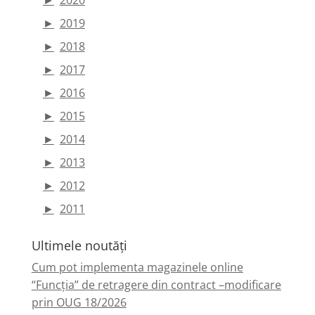
►
2019
►
2018
►
2017
►
2016
►
2015
►
2014
►
2013
►
2012
►
2011
Ultimele noutăți
Cum pot implementa magazinele online
“Funcția” de retragere din contract –modificare
prin OUG 18/2026