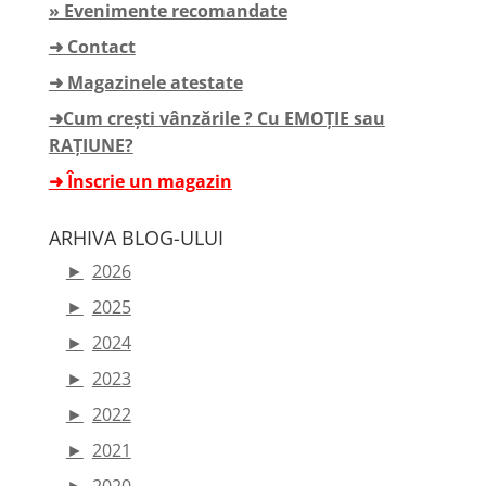
» Evenimente recomandate
➜ Contact
➜ Magazinele atestate
➜Cum crești vânzările ? Cu EMOȚIE sau
RAȚIUNE?
➜ Înscrie un magazin
ARHIVA BLOG-ULUI
►
2026
►
2025
►
2024
►
2023
►
2022
►
2021
►
2020