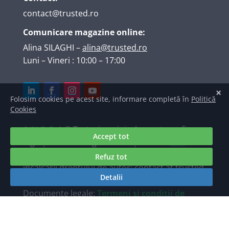
contact@trusted.ro
Comunicare magazine online:
Alina SILAGHI
–
alina@trusted.ro
Luni – Vineri : 10:00 – 17:00
A.N.P.C.
| © Texte, imagini, elemente grafice,
logo și marcă înregistrată deținute de
S.C.
TRUSTED INTERNET SRL
. Raportări ale
încălcării dreptului de autor: contact at trusted
dot ro.
Documente legale:
Termeni și condiții de
utilizare a site-ului Trusted.ro
/
Politica de
prelucrare a datelor personale TRUSTED.ro