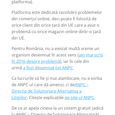
platforma).
Platforma este dedicată rezolvării problemelor
din comerțul online, deci poate fi folosită de
orice client din orice țară din UE care a avut o
problemă cu orice magazin online dintr-o țară
din UE.
Pentru România, nu a existat multă vreme un
organism desemnat în acest sens (
am mai scris
în 2016 despre problemă
), iar în cele din
urmă
a fost desemnat tot ANPC
.
Ca lucrurile să fie și mai alambicate, nu e vorba
de ANPC-ul care dă amenzi, ci de
ANPC –
Direcția de Solutionare Alternativa a
Litigiilor
. Citește explicațiile
pe site-ul ANPC
.
De ce ar apela cineva la un sistem gratuit (adică
la ANPC – Direcția de Soluționare Alternativă),