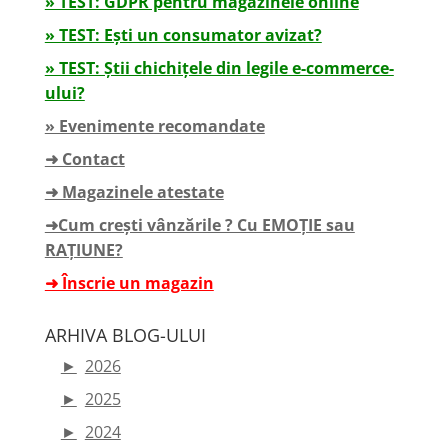
» TEST: GDPR pentru magazinele online
» TEST: Ești un consumator avizat?
» TEST: Știi chichițele din legile e-commerce-
ului?
» Evenimente recomandate
➜ Contact
➜ Magazinele atestate
➜Cum crești vânzările ? Cu EMOȚIE sau
RAȚIUNE?
➜ Înscrie un magazin
ARHIVA BLOG-ULUI
►
2026
►
2025
►
2024