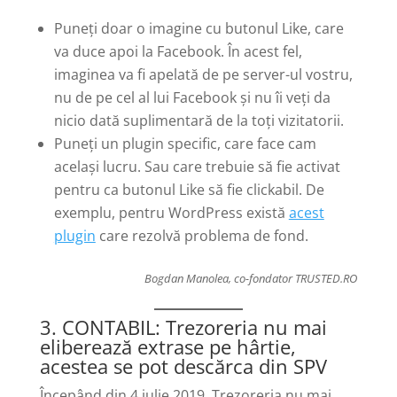
Puneți doar o imagine cu butonul Like, care
va duce apoi la Facebook. În acest fel,
imaginea va fi apelată de pe server-ul vostru,
nu de pe cel al lui Facebook și nu îi veți da
nicio dată suplimentară de la toți vizitatorii.
Puneți un plugin specific, care face cam
același lucru. Sau care trebuie să fie activat
pentru ca butonul Like să fie clickabil. De
exemplu, pentru WordPress există
acest
plugin
care rezolvă problema de fond.
Bogdan Manolea, co-fondator TRUSTED.RO
3. CONTABIL: Trezoreria nu mai
eliberează extrase pe hârtie,
acestea se pot descărca din SPV
Începând din 4 iulie 2019, Trezoreria nu mai