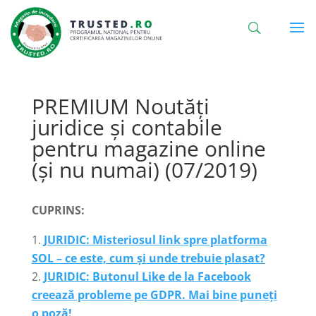
PREMIUM Noutăți
juridice și contabile
pentru magazine online
(și nu numai) (07/2019)
CUPRINS:
JURIDIC: Misteriosul link spre platforma
SOL – ce este, cum și unde trebuie plasat?
JURIDIC: Butonul Like de la Facebook
creează probleme pe GDPR. Mai bine puneți
o poză!