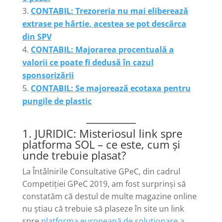
CONTABIL: Trezoreria nu mai eliberează
extrase pe hârtie, acestea se pot descărca
din SPV
CONTABIL: Majorarea procentuală a
valorii ce poate fi dedusă în cazul
sponsorizării
CONTABIL: Se majorează ecotaxa pentru
pungile de plastic
1. JURIDIC: Misteriosul link spre
platforma SOL – ce este, cum și
unde trebuie plasat?
La Întâlnirile Consultative GPeC, din cadrul
Competiției GPeC 2019, am fost surprinși să
constatăm că destul de multe magazine online
nu știau că trebuie să plaseze în site un link
spre
platforma europeană de soluționare a