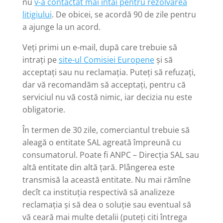
nu
v-a contactat mai întâi pentru rezolvarea
litigiului
. De obicei, se acordă 90 de zile pentru
a ajunge la un acord.
Veți primi un e-mail, după care trebuie să
intrați pe
site-ul Comisiei Europene
și să
acceptați sau nu reclamația. Puteți să refuzați,
dar vă recomandăm să acceptați, pentru că
serviciul nu vă costă nimic, iar decizia nu este
obligatorie.
În termen de 30 zile, comerciantul trebuie să
aleagă o entitate SAL agreată împreună cu
consumatorul. Poate fi ANPC – Direcția SAL sau
altă entitate din altă țară. Plângerea este
transmisă la această entitate. Nu mai rămîne
decît ca instituția respectivă să analizeze
reclamația și să dea o soluție sau eventual să
vă ceară mai multe detalii (puteți citi întrega