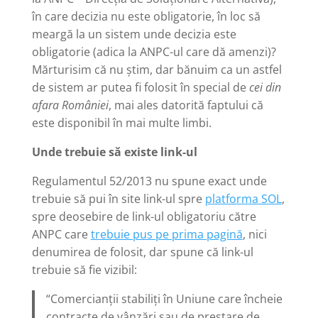
în care decizia nu este obligatorie, în loc să
meargă la un sistem unde decizia este
obligatorie (adica la ANPC-ul care dă amenzi)?
Mărturisim că nu știm, dar bănuim ca un astfel
de sistem ar putea fi folosit în special de
cei din
afara României
, mai ales datorită faptului că
este disponibil în mai multe limbi.
Unde trebuie să existe link-ul
Regulamentul 52/2013 nu spune exact unde
trebuie să pui în site link-ul spre
platforma SOL
,
spre deosebire de link-ul obligatoriu către
ANPC care
trebuie pus pe prima pagină
, nici
denumirea de folosit, dar spune că link-ul
trebuie să fie vizibil:
“Comercianții stabiliți în Uniune care încheie
contracte de vânzări sau de prestare de