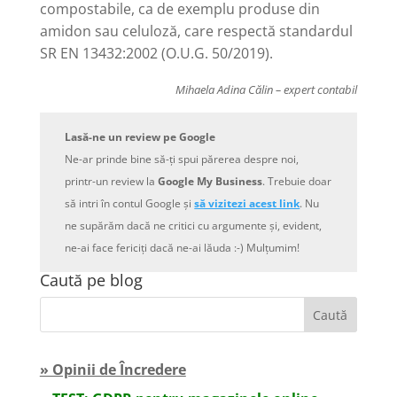
compostabile, ca de exemplu produse din
amidon sau celuloză, care respectă standardul
SR EN 13432:2002 (O.U.G. 50/2019).
Mihaela Adina Călin – expert contabil
Lasă-ne un review pe Google
Ne-ar prinde bine să-ți spui părerea despre noi,
printr-un review la
Google My Business
. Trebuie doar
să intri în contul Google și
să vizitezi acest link
. Nu
ne supărăm dacă ne critici cu argumente și, evident,
ne-ai face fericiți dacă ne-ai lăuda :-) Mulțumim!
Caută pe blog
» Opinii de Încredere