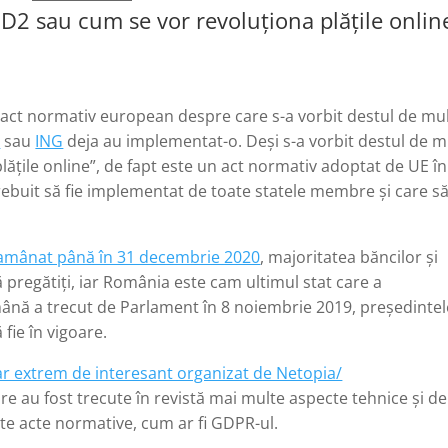
SD2 sau cum se vor revoluționa plățile onlin
 act normativ european despre care s-a vorbit destul de mul
t
sau
ING
deja au implementat-o. Deși s-a vorbit destul de m
ățile online”, de fapt este un act normativ adoptat de UE în
trebuit să fie implementat de toate statele membre și care s
amânat până în 31 decembrie 2020
, majoritatea băncilor și
ă pregătiți, iar România este cam ultimul stat care a
ână a trecut de Parlament în 8 noiembrie 2019, președintel
 fie în vigoare.
r extrem de interesant organizat de Netopia/
care au fost trecute în revistă mai multe aspecte tehnice și de
alte acte normative, cum ar fi GDPR-ul.