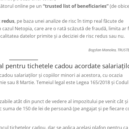
ătorul online pe un
“trusted list of beneficiaries”
(de obice
c redus
, pe baza unei analize de risc în timp real făcute de
 cazul Netopia, care are o rată scăzută de fraudă, limita ar f
alitatea datelor primite și a deciziei de risc redus sau nu.
Bogdan Manolea, TRUST
l pentru tichetele cadou acordate salariațil
adou salariaților și copiilor minori ai acestora, cu ocazia
Iunie sau 8 Martie. Temeiul legal este Legea 165/2018 și Codul
ile atât din punct de vedere al impozitului pe venit cât și 
c suma de 150 de lei de persoană (pe angajat și pe fiecare c
locul tichetelor cadou, dar se aplica acelasi plafon pentru ca