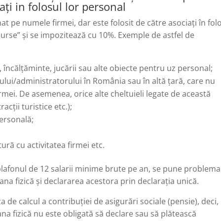
ați in folosul lor personal
at pe numele firmei, dar este folosit de către asociați în fol
e surse” și se impozitează cu 10%. Exemple de astfel de
ncălțăminte, jucării sau alte obiecte pentru uz personal;
tului/administratorului în România sau în altă țară, care nu
 firmei. De asemenea, orice alte cheltuieli legate de această
racții turistice etc.);
personală;
ră cu activitatea firmei etc.
 plafonul de 12 salarii minime brute pe an, se pune problema
oana fizică și declararea acestora prin declarația unică.
a de calcul a contribuției de asigurări sociale (pensie), deci,
na fizică nu este obligată să declare sau să plătească