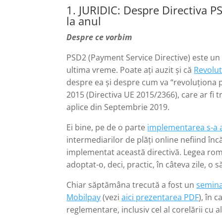
1. JURIDIC: Despre Directiva P
la anul
Despre ce vorbim
PSD2 (Payment Service Directive) este un
ultima vreme. Poate ați auzit și că
Revolu
despre ea și despre cum va “revoluționa pl
2015 (Directiva UE 2015/2366), care ar fi 
aplice din Septembrie 2019.
Ei bine, pe de o parte
implementarea s-a 
intermediarilor de plăți online nefiind înc
implementat această directivă. Legea rom
adoptat-o, deci, practic, în câteva zile, o să
Chiar săptămâna trecută a fost un
semina
Mobilpay
(vezi
aici prezentarea PDF
), în 
reglementare, inclusiv cel al corelării cu 