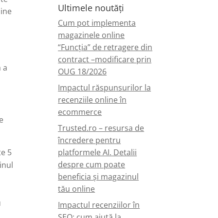
Ultimele noutăți
line
Cum pot implementa
magazinele online
“Funcția” de retragere din
contract –modificare prin
ă a
OUG 18/2026
Impactul răspunsurilor la
recenziile online în
ecommerce
e
Trusted.ro – resursa de
încredere pentru
te 5
platformele AI. Detalii
despre cum poate
inul
beneficia și magazinul
tău online
u
Impactul recenziilor în
SEO: cum ajută la