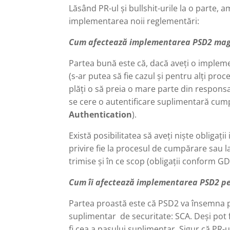
Lăsând PR-ul și bullshit-urile la o parte,
implementarea noii reglementări:
Cum afectează implementarea PSD2 maga
Partea bună este că, dacă aveți o impleme
(s-ar putea să fie cazul și pentru alți pro
plăți o să preia o mare parte din responsab
se cere o autentificare suplimentară cum
Authentication
).
Există posibilitatea să aveți niște obliga
privire fie la procesul de cumpărare sau l
trimise și în ce scop (obligații conform 
Cum îi afectează implementarea PSD2 pe
Partea proastă este că PSD2 va însemna p
suplimentar de securitate: SCA. Deși pot fi 
fi cea a pasului suplimentar. Sigur că PR-ul