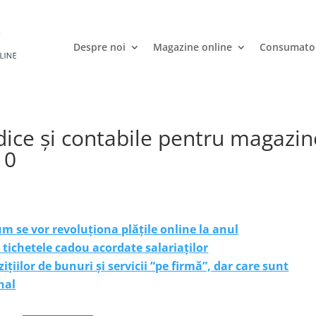
Despre noi
Magazine online
Consumato
ice și contabile pentru magazin
10
m se vor revoluționa plățile online la anul
tichetele cadou acordate salariaților
țiilor de bunuri și servicii “pe firmă”, dar care sunt
onal