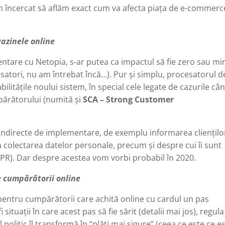
 am încercat să aflăm exact cum va afecta piața de e-commerc
zinele online
ntare cu Netopia, s-ar putea ca impactul să fie zero sau m
cesatori, nu am întrebat încă…). Pur și simplu, procesatorul d
ilitățile noului sistem, în special cele legate de cazurile cân
părătorului (numită și
SCA – Strong Customer
ții indirecte de implementare, de exemplu informarea cliențilo
a colectarea datelor personale, precum și despre cui îi sunt
GDPR). Dar despre acestea vom vorbi probabil în 2020.
 cumpărătorii online
entru cumpărătorii care achită online cu cardul un pas
situații în care acest pas să fie sărit (detalii mai jos), regula
 politic îl transformă în “plăți mai sigure” (ceea ce este ce e