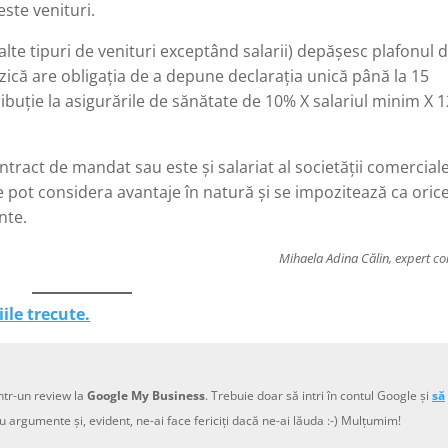
este venituri.
alte tipuri de venituri exceptând salarii) depășesc plafonul 
zică are obligația de a depune declarația unică până la 15
ribuție la asigurările de sănătate de 10% X salariul minim X 
ontract de mandat sau este și salariat al societății comerciale
se pot considera avantaje în natură și se impozitează ca oric
nte.
Mihaela Adina Călin, expert co
iile trecute.
ntr-un review la
Google My Business
. Trebuie doar să intri în contul Google și
să
u argumente și, evident, ne-ai face fericiți dacă ne-ai lăuda :-) Mulțumim!