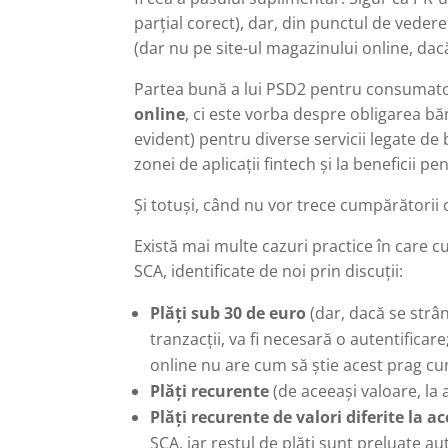
parțial corect), dar, din punctul de veder
(dar nu pe site-ul magazinului online, da
Partea bună a lui PSD2 pentru consumator
online
, ci este vorba despre obligarea bă
evident) pentru diverse servicii legate de
zonei de aplicații fintech și la beneficii 
Și totuși, când nu vor trece cumpărătorii
Există mai multe cazuri practice în care c
SCA, identificate de noi prin discuții:
Plăți sub 30 de euro
(dar, dacă se strân
tranzacții, va fi necesară o autentificar
online nu are cum să știe acest prag cumu
Plăți recurente
(de aceeași valoare, la 
Plăți recurente de valori diferite la a
SCA, iar restul de plăți sunt preluate 