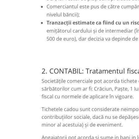
Comerciantul este pus de către cumpăr
nivelul băncii);
Tranzacții estimate ca fiind cu un ris
emițătorul cardului și de intermediar (în
500 de euro), dar decizia va depinde de c
2. CONTABIL: Tratamentul fisca
Societățile comerciale pot acorda tichete c
sărbătorilor cum ar fi: Crăciun, Paște, 1 
fiscal cu normele de aplicare în vigoare.
Tichetele cadou sunt considerate neimpozab
contribuțiilor sociale, dacă nu se depășes
minor al acestuia) și de eveniment.
Angajatorii pot acorda si sume in bani in 