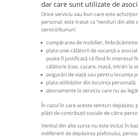
dar care sunt utilizate de asoci
Orice serviciu sau bun care este achizițion
personal, este tratat ca “venituri din alt
servicii/bunuri:
cumpărarea de mobilier, îmbrăcăminte, î
plata unei călătorii de vacanță a asocia
poate fi justificată că fiind în interesul
călătorie (taxi, cazare, masă, intrări la at
asigurări de viață sau pentru locuința 
plata utilităților din locuința personală;
abonamente la serviciu care nu au legătu
În cazul în care aceste venituri depășesc
plății de contribuții sociale de către pers
Venitul din alte surse nu este inclus în baz
indiferent de depășirea plafonului, persoa