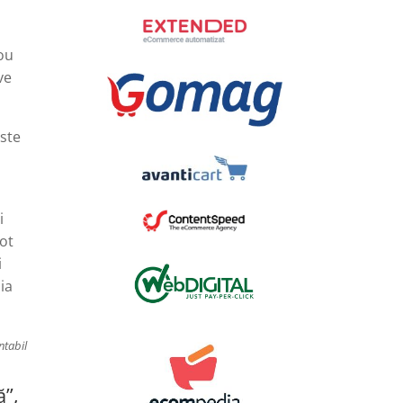
dou
ve
este
i
pot
i
ia
ntabil
ă”,