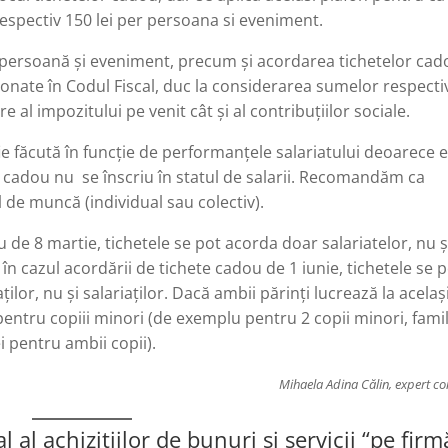
espectiv 150 lei per persoana si eveniment.
e persoană și eveniment, precum și acordarea tichetelor ca
ionate în Codul Fiscal, duc la considerarea sumelor respecti
 al impozitului pe venit cât și al contribuțiilor sociale.
e făcută în funcție de performanțele salariatului deoarece 
e cadou nu se înscriu în statul de salarii. Recomandăm ca
ul de muncă (individual sau colectiv).
u de 8 martie, tichetele se pot acorda doar salariatelor, nu ș
în cazul acordării de tichete cadou de 1 iunie, tichetele se 
ilor, nu și salariaților. Dacă ambii părinți lucrează la acelaș
entru copiii minori (de exemplu pentru 2 copii minori, famil
i pentru ambii copii).
Mihaela Adina Călin, expert co
al achizițiilor de bunuri și servicii “pe firm