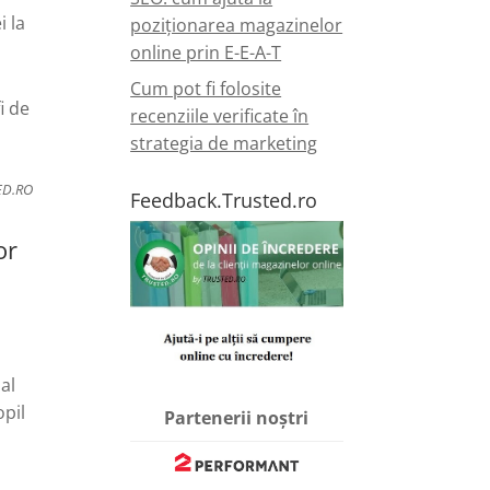
i la
poziționarea magazinelor
online prin E-E-A-T
Cum pot fi folosite
i de
recenziile verificate în
strategia de marketing
ED.RO
Feedback.Trusted.ro
or
al
opil
Partenerii noștri