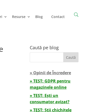
ri
Resurse
Blog
Contact
e
Caută pe blog
» Opinii de Încredere
» TEST: GDPR pentru
magazinele online
» TEST: Ești un
consumator avizat?
» TEST: Știi chichițele