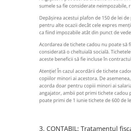
sumele sa fie considerate neimpozabile, r
Depășirea acestui plafon de 150 de lei d
pentru alte ocazii decât cele expres menț
ca fiind impozabile atât din punct de vedere
Acordarea de tichete cadou nu poate să fi
considerată o cheltuială socială. Tichetel
aceste beneficii să fie incluse în contract
Atenție! În cazul acordării de tichete cado
copiilor minori ai acestora. De asemenea, 
acorda doar pentru copiii minori ai salariaț
angajator, ambii pot primi tichete cadou p
poate primi de 1 iunie tichete de 600 de le
3. CONTABIL: Tratamentul fiscal 