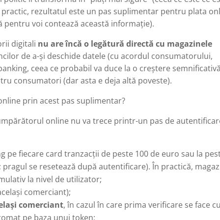
e practic, rezultatul este un pas suplimentar pentru plata on
că pentru voi contează această informație).
ii digitali
nu are încă o legătură directă cu magazinele
ncilor de a-și deschide datele (cu acordul consumatorului,
 banking, ceea ce probabil va duce la o creștere semnificativ
pentru consumatori (dar asta e deja altă poveste).
 online prin acest pas suplimentar?
umpărătorul online nu va trece printr-un pas de autentificar
g pe fiecare card tranzacții de peste 100 de euro sau la pes
e; pragul se resetează după autentificare). În practică, magaz
lativ la nivel de utilizator;
același comerciant);
celași comerciant
, în cazul în care prima verificare se face c
automat pe baza unui token;