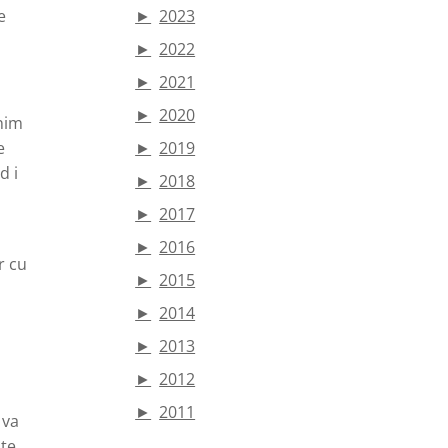
e
►
2023
►
2022
►
2021
►
2020
inim
e
►
2019
d i
►
2018
►
2017
►
2016
r cu
►
2015
►
2014
►
2013
►
2012
►
2011
 va
ste