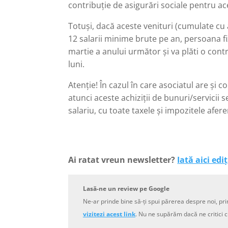
contribuție de asigurări sociale pentru ac
Totuși, dacă aceste venituri (cumulate cu 
12 salarii minime brute pe an, persoana fi
martie a anului următor și va plăti o cont
luni.
Atenție! În cazul în care asociatul are și c
atunci aceste achiziții de bunuri/servicii 
salariu, cu toate taxele și impozitele afere
Ai ratat vreun newsletter?
Iată aici ediț
Lasă-ne un review pe Google
Ne-ar prinde bine să-ți spui părerea despre noi, pri
vizitezi acest link
. Nu ne supărăm dacă ne critici c