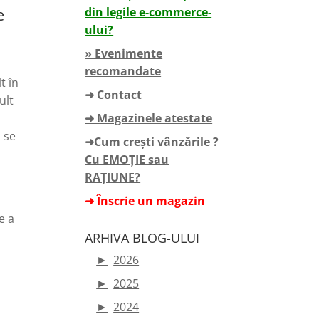
e
din legile e-commerce-
ului?
» Evenimente
recomandate
t în
➜ Contact
ult
➜ Magazinele atestate
ă se
➜Cum crești vânzările ?
Cu EMOȚIE sau
RAȚIUNE?
➜ Înscrie un magazin
e a
ARHIVA BLOG-ULUI
►
2026
►
2025
►
2024