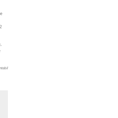
de
12
,
e
ntabil