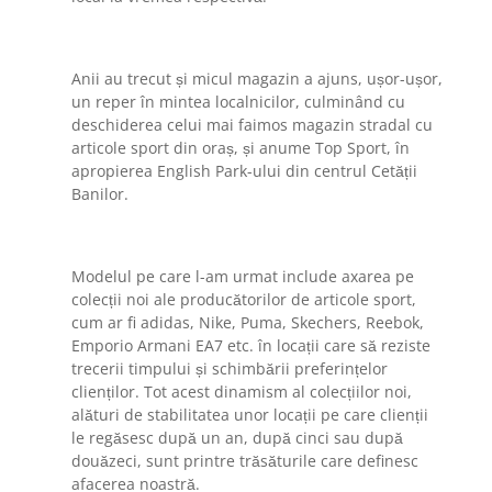
Anii au trecut și micul magazin a ajuns, ușor-ușor,
un reper în mintea localnicilor, culminând cu
deschiderea celui mai faimos magazin stradal cu
articole sport din oraș, și anume Top Sport, în
apropierea English Park-ului din centrul Cetății
Banilor.
Modelul pe care l-am urmat include axarea pe
colecții noi ale producătorilor de articole sport,
cum ar fi adidas, Nike, Puma, Skechers, Reebok,
Emporio Armani EA7 etc. în locații care să reziste
trecerii timpului și schimbării preferințelor
clienților. Tot acest dinamism al colecțiilor noi,
alături de stabilitatea unor locații pe care clienții
le regăsesc după un an, după cinci sau după
douăzeci, sunt printre trăsăturile care definesc
afacerea noastră.