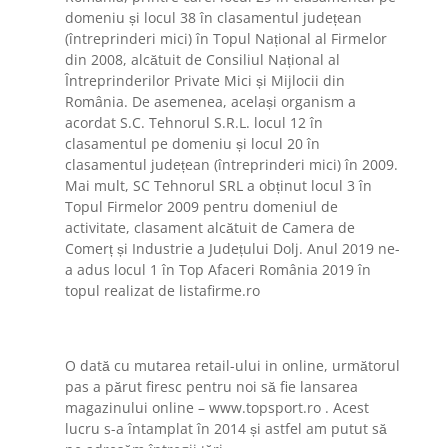
domeniu și locul 38 în clasamentul județean
(întreprinderi mici) în Topul Național al Firmelor
din 2008, alcătuit de Consiliul Național al
Întreprinderilor Private Mici și Mijlocii din
România. De asemenea, același organism a
acordat S.C. Tehnorul S.R.L. locul 12 în
clasamentul pe domeniu și locul 20 în
clasamentul județean (întreprinderi mici) în 2009.
Mai mult, SC Tehnorul SRL a obținut locul 3 în
Topul Firmelor 2009 pentru domeniul de
activitate, clasament alcătuit de Camera de
Comerț și Industrie a Județului Dolj. Anul 2019 ne-
a adus locul 1 în Top Afaceri România 2019 în
topul realizat de listafirme.ro
O dată cu mutarea retail-ului in online, următorul
pas a părut firesc pentru noi să fie lansarea
magazinului online – www.topsport.ro . Acest
lucru s-a întamplat în 2014 și astfel am putut să