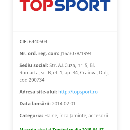
CIF:
6440604
Nr. ord. reg. com:
J16/3078/1994
Sediu social:
Str. A.I.Cuza, nr. 5, Bl.
Romarta, sc. B, et. 1, ap. 34, Craiova, Dolj,
cod 200734
Adresa site-ului:
http://topsport.ro
Data lansării:
2014-02-01
Categoria:
Haine, încălțăminte, accesorii
Magazin atestat Trusted.ro din 2015-04-17.