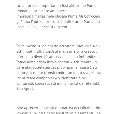
Un alt proiect important a fost alături de Puma
România, prin care am operat
împreună magazinele oficiale Puma Afi Cotroceni
și Puma Fabrika, precum și outlet-urile Puma din
locațiile Eva, Pipera si Bușteni.
În cei peste 20 de ani de activitate, lucrurile s-au
schimbat mult: numărul magazinelor a crescut,
oferta s-a diversificat, serviciile s-au îmbunătățit.
Într-o lume aflată într-o continuă schimbare, în
care atât societatea cât și compania noastră au
cunoscut multe transformări, un lucru s-a păstrat:
identitatea companiei – o identitate bine
conturată, concretizată într-o marcă de referință:
Top Sport.
Alte aprecieri au venit din partea oficialităților din
România, printre care: locul 29 în clasamentul pe