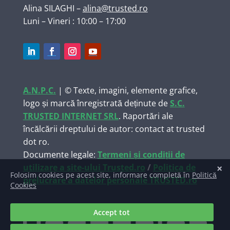
Alina SILAGHI
–
alina@trusted.ro
Luni – Vineri : 10:00 – 17:00
A.N.P.C.
| © Texte, imagini, elemente grafice,
logo și marcă înregistrată deținute de
S.C.
TRUSTED INTERNET SRL
. Raportări ale
încălcării dreptului de autor: contact at trusted
dot ro.
Documente legale:
Termeni și condiții de
utilizare a site-ului Trusted.ro
/
Politica de
prelucrare a datelor personale TRUSTED.ro
Găzduire web