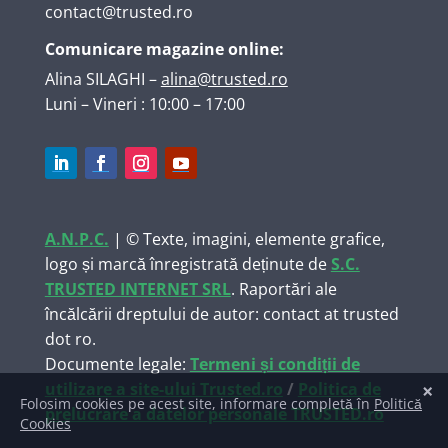
contact@trusted.ro
Comunicare magazine online:
Alina SILAGHI
–
alina@trusted.ro
Luni – Vineri : 10:00 – 17:00
A.N.P.C.
| © Texte, imagini, elemente grafice,
logo și marcă înregistrată deținute de
S.C.
TRUSTED INTERNET SRL
. Raportări ale
încălcării dreptului de autor: contact at trusted
dot ro.
Documente legale:
Termeni și condiții de
utilizare a site-ului Trusted.ro
/
Politica de
prelucrare a datelor personale TRUSTED.ro