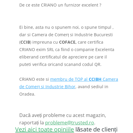
De ce este CRIANO un furnizor excelent ?
Ei bine, asta nu o spunem noi, o spune timpul ,
dar si Camera de Comerț si Industrie Bucuresti
(
CCIB
) impreuna cu
COFACE,
care certifica
CRIANO exim SRL ca fiind o companie Excelenta
eliberand certificatul de apreciere pe care il
puteti verifica oricand scanand codul QR.
CRIANO este si
membru de TOP al
CCIBH
Camera
de Comerț si Industrie Bihor
, avand sediul in
Oradea.
Dacă aveți probleme cu acest magazin,
raportați la
probleme@trusted.ro
.
Vezi aici toate opiniile
lăsate de clienți